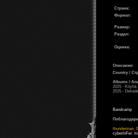
Страна:
Формат:
Размер:
Раздал:
Оценка:
Описание:
Country / Ст
Albums / Ал
2025 - Köyhä 
2025 - Dekad
Bandcamp
Поблагодари
thunderman
,
cyberInFer
,
ma