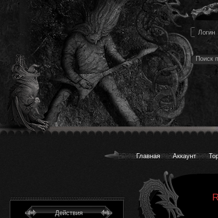
Главная
Аккаунт
То
R
Действия