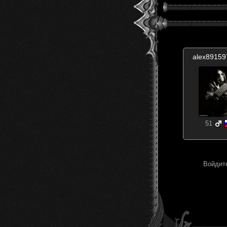
alex8915
51
Войдите