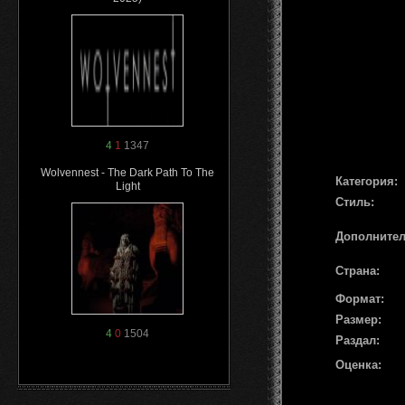
4
1
1347
Wolvennest - The Dark Path To The
Категория:
Light
Стиль:
Дополните
Страна:
Формат:
Размер:
4
0
1504
Раздал:
Оценка: