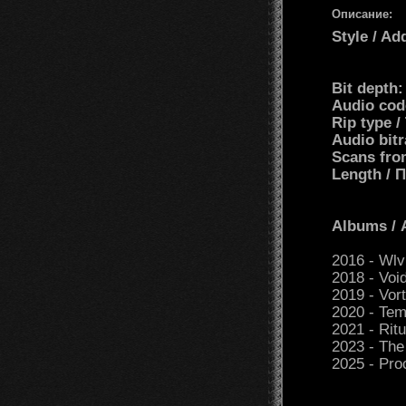
Описание:
Style / Ad
Bit depth
Audio cod
Rip type 
Audio bit
Scans fro
Length /
Albums /
2016 - Wlv
2018 - Voi
2019 - Vor
2020 - Tem
2021 - Rit
2023 - The
2025 - Pro