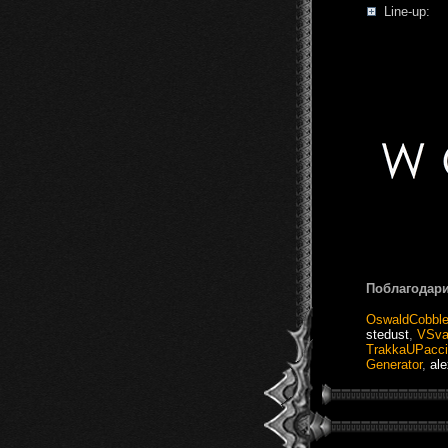
Line-up:
Поблагодари
OswaldCobble
stedust
,
VSva
TrakkaUPacc
Generator
,
al