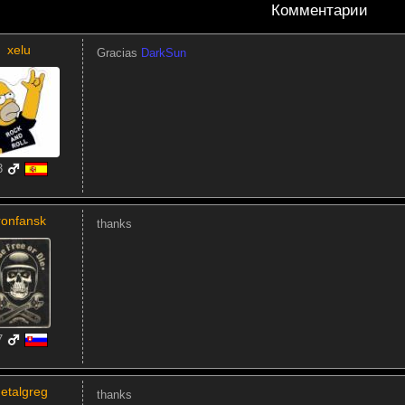
Комментарии
xelu
Gracias
DarkSun
3
ronfansk
thanks
7
etalgreg
thanks