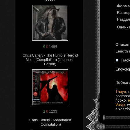
Форма
Размер
Раздал
Оценка
Описан
6
0
1494
Length 
Chris Caffery - The Humble Hero of
Metal (Compilation) (Japanese
Track
Edition)
Encyclo
Поблаг
Theyo
,
nogmast
ricoko
,
r
Vosje
,
w
alxcsrdb
2
0
1233
Chris Caffery - Abandoned
(Compilation)