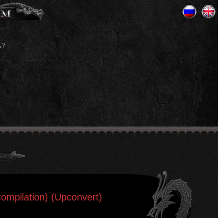
ь?
Compilation) (Upconvert)