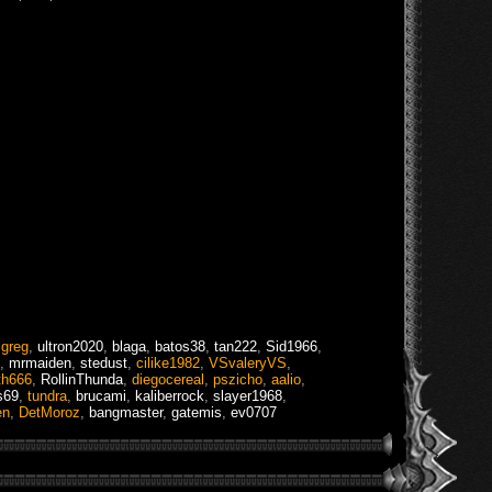
lgreg
,
ultron2020
,
blaga
,
batos38
,
tan222
,
Sid1966
,
,
mrmaiden
,
stedust
,
cilike1982
,
VSvaleryVS
,
th666
,
RollinThunda
,
diegocereal
,
pszicho
,
aalio
,
s69
,
tundra
,
brucami
,
kaliberrock
,
slayer1968
,
en
,
DetMoroz
,
bangmaster
,
gatemis
,
ev0707