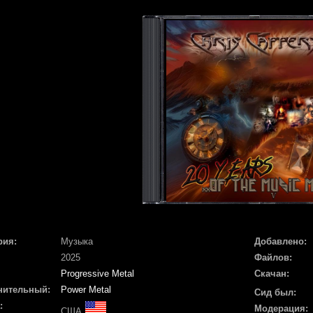
рия:
Музыка
Добавлено:
2025
Файлов:
Progressive Metal
Скачан:
нительный:
Power Metal
Сид был:
:
Модерация:
США