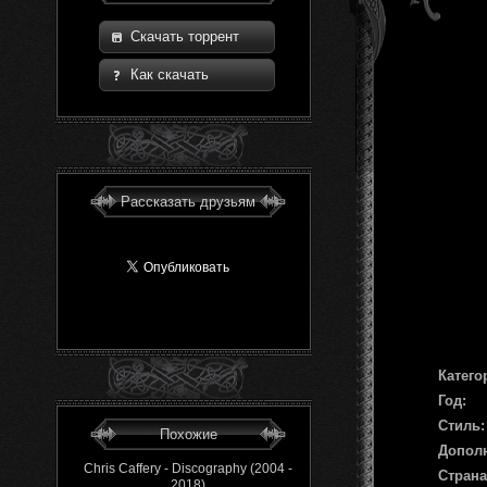
Скачать торрент
Как скачать
Рассказать друзьям
Катего
Год:
Стиль:
Похожие
Допол
Chris Caffery - Discography (2004 -
Страна
2018)