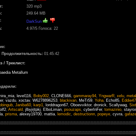
т:
320 mp3
:
249.64 MB
:
DarkSun
:
4.97
/5 Голоса:
22
ие:
/ Продолжительность:
01:45:42
s / Треклист:
paedia Metallum
одарили:
mira_mia
,
level116
,
Boby002
,
CLONE666
,
gammaray94
,
YngwarR
,
xelu
,
meta
er
,
vazdu
,
xoctav
,
W6278896253
,
blackivan
,
MeTr59
,
Yoha
,
Echo85
,
Eddie47
obingub
,
Janiba60
,
karp1
,
lorddragon67
,
Oboevviktor
,
dronick
,
Scallywag
,
Six
olf2
,
Artscald
,
jlbyjrjtpkj
,
ElboLiman
,
psouzaps
,
cyberInFer
,
tomazinio
,
stayro
la
,
prisma
,
alexey19700
,
mattia
,
lemodic
,
destructionn
,
popeye
,
cyvra
,
gafaz