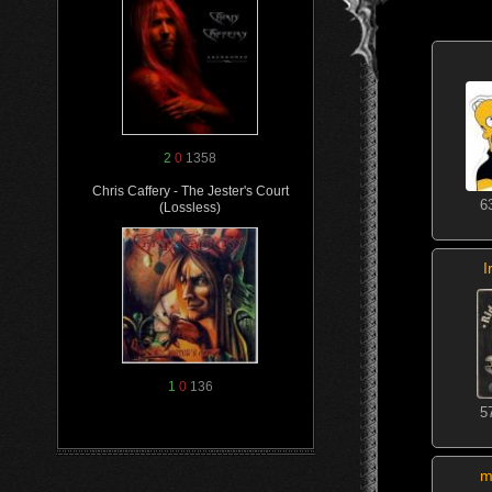
2
0
1358
Chris Caffery - The Jester's Court
6
(Lossless)
I
1
0
136
5
m