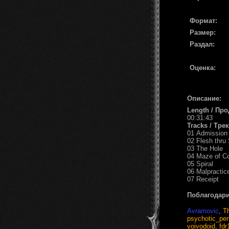
Формат:
Размер:
Раздал:
Оценка:
Описание:
Length / Пр
00:31:43
Tracks / Тре
01 Admission
02 Flesh thru 
03 The Hole
04 Maze of Co
05 Spiral
06 Malpractic
07 Receipt
Поблагодари
Avramovic
,
T
psychotic_pe
voivodoid
,
fdr