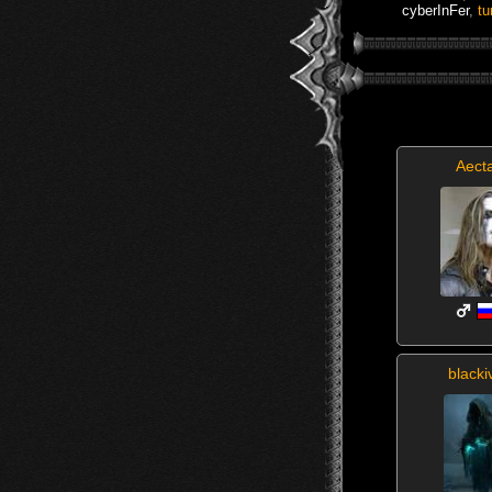
cyberInFer
,
tu
Aect
blacki