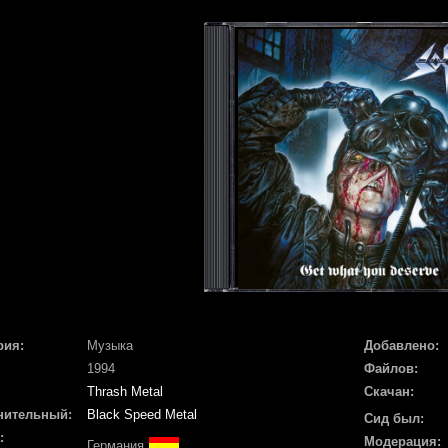
рия:
Музыка
Добавлено:
1994
Файлов:
Thrash Metal
Скачан:
нительный:
Black Speed Metal
Сид был:
:
Модерация:
Германия