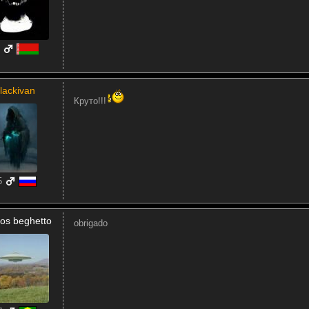
lackivan
Круто!!!
5
os beghetto
obrigado