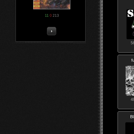
11
0
213
5
f
4
B