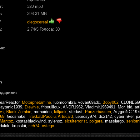
т:
320 mp3
:
398.31 MB
:
diegocereal
:
2.74
/5 Голоса:
30
ие:
m
одарили:
earReactor
,
Motorphetamine
,
luomoombra
,
vovan69adc
,
Boby002
,
CLONE66
laytanic1939
,
Diewhie
,
fripouilloux
,
ANDR1962
,
Vladimir1969491
,
Mor_bid
,
art
ws
,
Black Zombie
,
mrmaiden
,
killjack
,
stedust
,
Panzerbassen
,
Андрей С 197
969
,
Godsnake
,
TrakkaUPacciu
,
Artscald
,
Leprosy974
,
dc2142
,
cyberInFer
,
jc
Mantoz
,
kostasblackwind
,
sylenoz
,
siculterrorist
,
polgara
,
massiargo
,
seniorn
dulak
,
krupskii
,
rich74
,
ostego