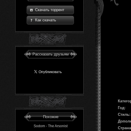
Скачать торрент
Как скачать
Рассказать друзьям
Катего
Год:
Стиль:
Похожие
Допол
Sodom - The Arsonist
Страна