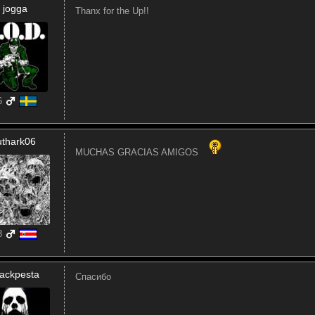
jogga
Thanx for the Up!!
6
uthark06
MUCHAS GRACIAS AMIGOS
8
lackpesta
Спасибо