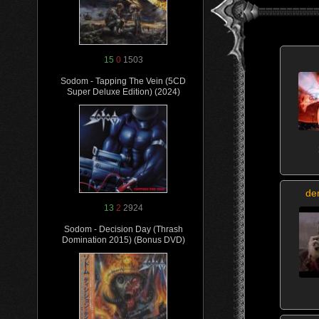
15
0
1503
Sodom - Tapping The Vein (5CD
Super Deluxe Edition) (2024)
de
13
2
2924
Sodom - Decision Day (Thrash
Domination 2015) (Bonus DVD)