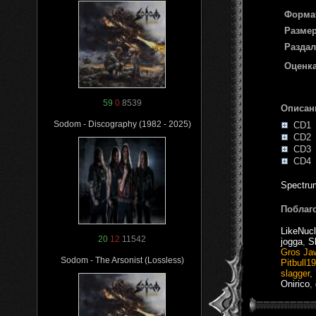
Форма
Размер
Раздал
Оценка
59
0
8539
Описан
Sodom - Discography (1982 - 2025)
CD1
CD2
CD3
CD4
Spectru
Поблаг
LikeNucl
20
12
11542
jogga
,
S
Gros Ja
Sodom - The Arsonist (Lossless)
Pitbull1
slagger
,
Onirico
,