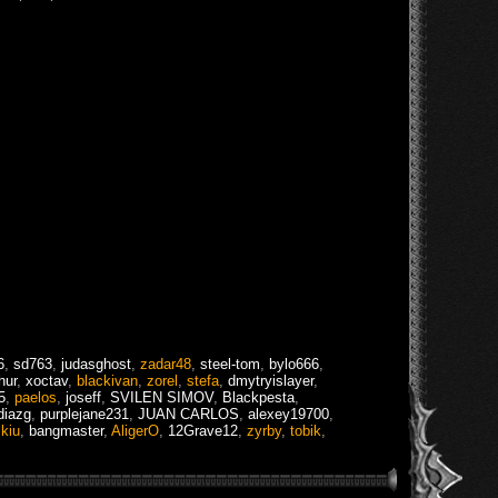
6
,
sd763
,
judasghost
,
zadar48
,
steel-tom
,
bylo666
,
hur
,
xoctav
,
blackivan
,
zorel
,
stefa
,
dmytryislayer
,
5
,
paelos
,
joseff
,
SVILEN SIMOV
,
Blackpesta
,
diazg
,
purplejane231
,
JUAN CARLOS
,
alexey19700
,
ikiu
,
bangmaster
,
AligerO
,
12Grave12
,
zyrby
,
tobik
,