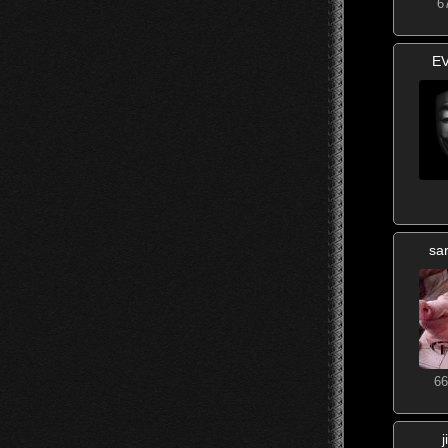
6
E
sa
66