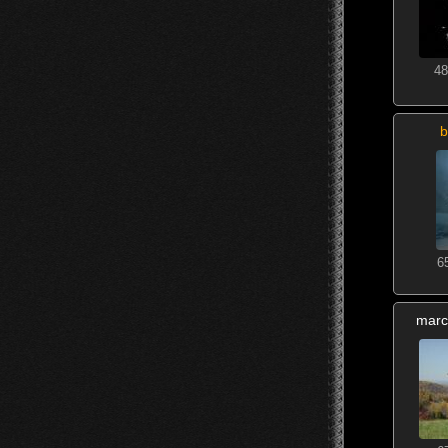
48
b
6
marc