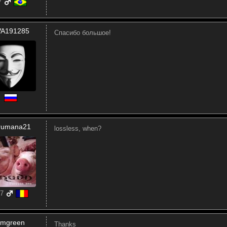
7
VA191285
Спасибо большое!
rumana21
lossless, when?
7
jimgreen
Thanks