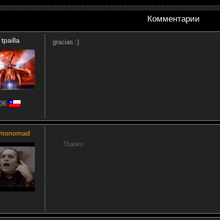
Комментарии
tpailla
gracias :)
36
monomad
Thanks