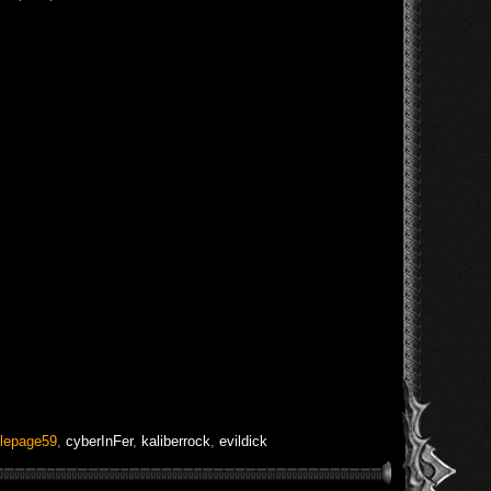
lepage59
,
cyberInFer
,
kaliberrock
,
evildick