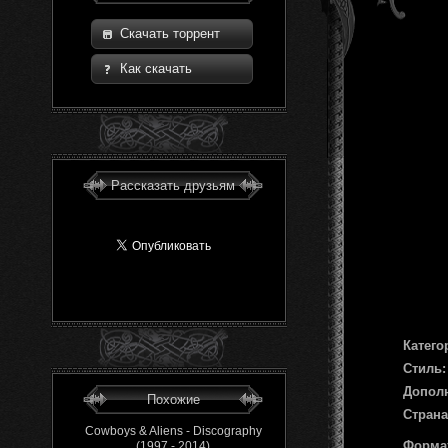
Скачать торрент
Как скачать
Рассказать друзьям
Катего
Стиль:
Допол
Похожие
Страна
Cowboys & Aliens - Discography
Форма
(1997 - 2014)