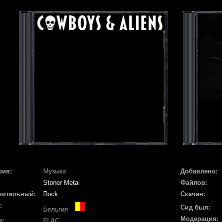
рия:
Музыка
Добавлено:
Stoner Metal
Файлов:
нительный:
Rock
Скачан:
:
Сид был:
Бельгия
Модерация:
т:
FLAC