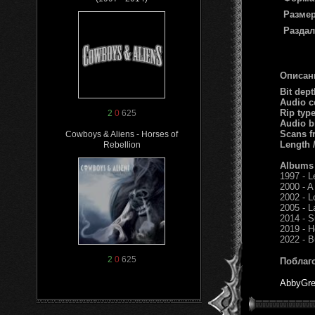
Размер
Раздал
Описан
Bit dep
Audio c
Rip typ
2
0
625
Audio b
Scans f
Cowboys & Aliens - Horses of
Length
Rebellion
Albums
1997 - L
2000 - A
2002 - 
2005 - L
2014 - 
2019 - H
2022 - B
2
0
625
Поблаг
AbbyGre