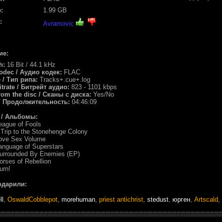
:
1.99 GB
:
Avramovic
ие:
th:
16 Bit / 44.1 kHz
odec / Аудио кодек:
FLAC
e / Тип рипа:
Tracks+.cue+.log
itrate / Битрейт аудио:
823 - 1101 kbps
rom the disc / Сканы с диска:
Yes/No
 / Продолжительность:
04:46:09
 / Альбомы:
eague of Fools
 Trip to the Stonehenge Colony
Love Sex Volume
anguage of Superstars
Surrounded By Enemies (EP)
orses of Rebellion
urn!
одарили:
ll
,
OswaldCobblepot
,
morehuman
,
priest antichrist
,
stedust
,
юрген
,
Artscald
,