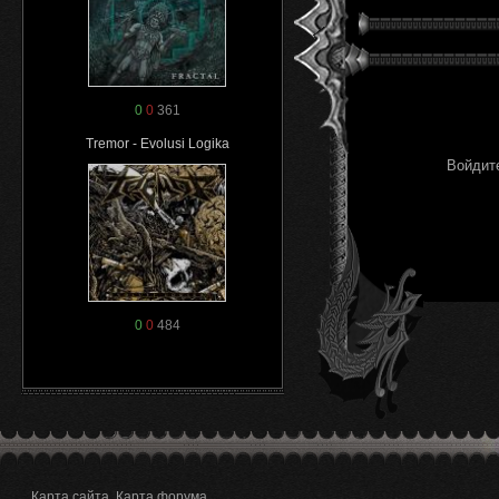
0
0
361
Tremor - Evolusi Logika
Войдите
0
0
484
Карта сайта
Карта форума
.