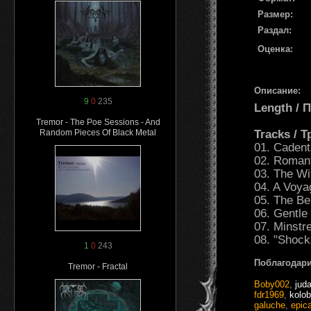
Размер:
Раздал:
Оценка:
Описание:
9
0
235
Length /
Tremor - The Poe Sessions - And
Tracks / 
Random Pieces Of Black Metal
01. Cadent
02. Roman
03. The Wi
04. A Voya
05. The B
06. Gentle
07. Minstr
08. "Shock
1
0
243
Поблагодари
Tremor - Fractal
Boby002
,
jud
fdr1969
,
kolo
galuche
,
epic