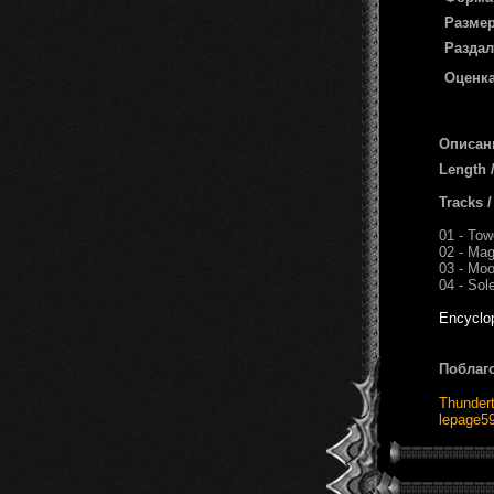
Размер
Раздал
Оценка
Описан
Length 
Tracks 
01 - Tow
02 - Ma
03 - Moon
04 - So
Encyclo
Поблаг
Thunder
lepage5