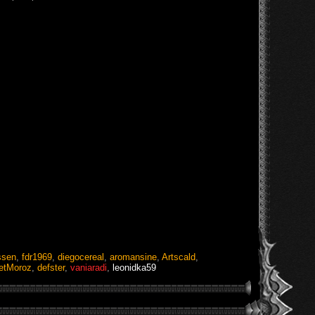
ssen
,
fdr1969
,
diegocereal
,
aromansine
,
Artscald
,
etMoroz
,
defster
,
vaniaradi
,
leonidka59