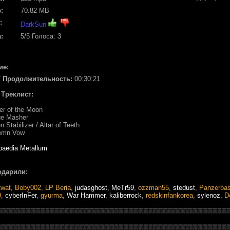
:
70.82 MB
:
DarkSun
:
5
/5 Голоса:
3
ие:
/ Продолжительность:
00:30:21
/ Треклист:
er of the Moon
ge Masher
 Stabilizer / Altar of Teeth
lemn Vow
paedia Metallum
одарили:
twat
,
Boby002
,
LP Beria
,
judasghost
,
MeTr59
,
ozzman55
,
stedust
,
Panzerba
9
,
cyberInFer
,
gyurma
,
War Hammer
,
kaliberrock
,
redskinfankorea
,
sylenoz
,
D