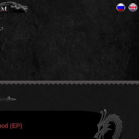
ь?
ood (EP)