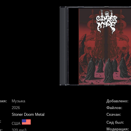
рия:
Музыка
Добавлено:
2026
Файлов:
Stoner Doom Metal
Скачан:
:
Сид был:
США
Модерация:
т:
320 mp3