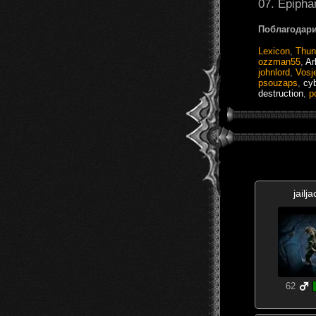
07. Epipha
Поблагодари
Lexicon
,
Thun
ozzman55
,
Ar
johnlord
,
Vosj
psouzaps
,
cy
destruction
,
p
jailja
62