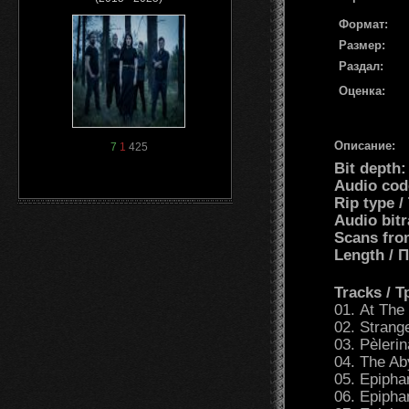
Формат:
Размер:
Раздал:
Оценка:
Описание:
7
1
425
Bit depth:
Audio cod
Rip type /
Audio bitr
Scans fro
Length /
Tracks / 
01. At The
02. Strang
03. Pèleri
04. The A
05. Epipha
06. Epipha