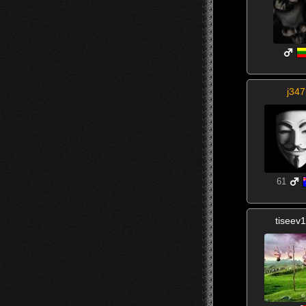
j347
61
tiseev