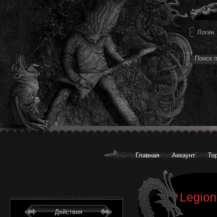
Главная
Аккаунт
То
Legion
Действия