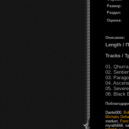
Размер:
Раздал:
Оценка:
Описание:
Length /
Tracks / 
01. Qhurra 
02. Sentien
03. Parago
04. Ascens
05. Sever
06. Black 
Поблагодари
Dante000
,
Bo
Michalis Delt
stedust
,
Panz
myrath666
,
s