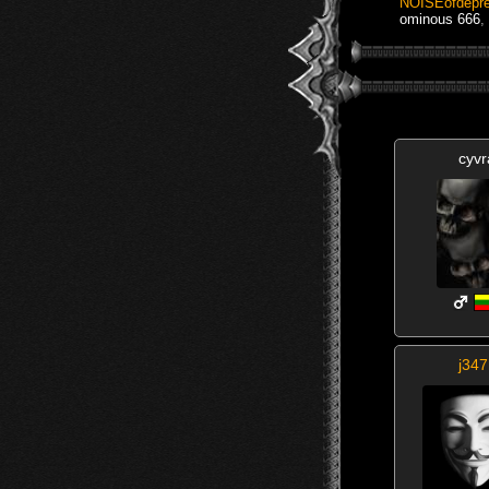
NOISEofdepre
ominous 666
,
cyvr
j347