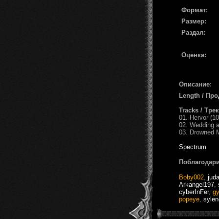
Формат:
Размер:
Раздал:
Оценка:
Описание:
Length / Пр
Tracks / Тре
01. Hervor (10
02. Wedding a
03. Drowned M
Spectrum
Поблагодари
Boby002
,
jud
Arkangel197
,
cyberInFer
,
g
popeye
,
syle