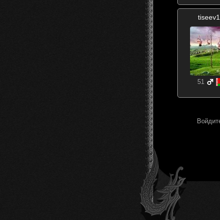
tiseev
51
Войдите