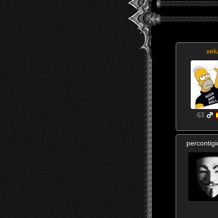
xel
63
percontig