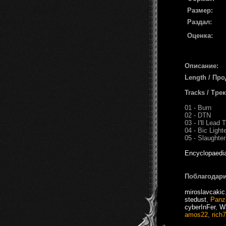
Размер:
Раздал:
Оценка:
Описание:
Length / Пр
Tracks / Тре
01 - Burn
02 - DTN
03 - I'll Lead
04 - Bic Light
05 - Slaughter
Encyclopaedi
Поблагодари
miroslavcakic
stedust
,
Panz
cyberInFer
,
W
amos22
,
rich