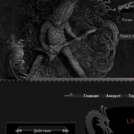
Главная
Аккаунт
То
Lʼ
Действия