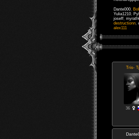
Dante000
,
Bo
Yulia1210
,
Ру
joseff
,
myrath
destructionn
,
alex111
Tris- 
36
Dante