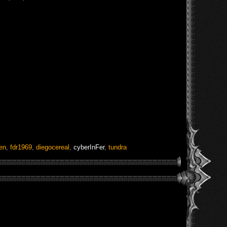
en
,
fdr1969
,
diegocereal
,
cyberInFer
,
tundra