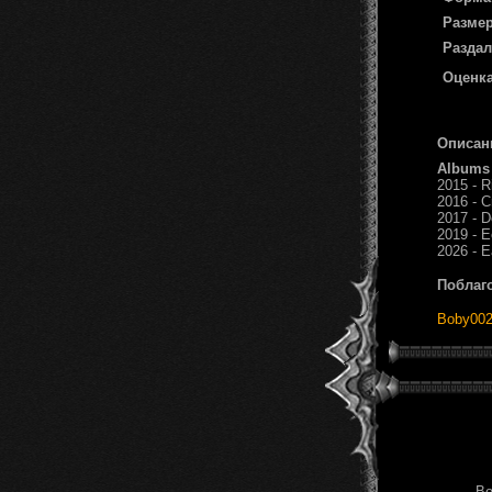
Размер
Раздал
Оценка
Описан
Albums
2015 - R
2016 - C
2017 - D
2019 - E
2026 - E
Поблаг
Boby00
Во