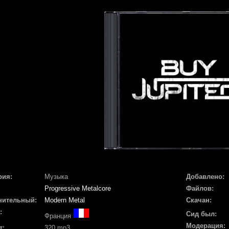
рия:
Музыка
Добавлено:
Progressive Metalcore
Файлов:
нительный:
Modern Metal
Скачан:
:
Сид был:
Франция
Модерация:
т:
320 mp3