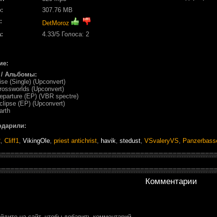
:
307.76 MB
:
DetMoroz
:
4.33
/5 Голоса:
2
ие:
 / Альбомы:
ise (Single) (Upconvert)
rossworlds (Upconvert)
eparture (EP) (VBR spectre)
clipse (EP) (Upconvert)
arth
одарили:
2
,
Cliff1
,
VikingOle
,
priest antichrist
,
havik
,
stedust
,
VSvaleryVS
,
Panzerbass
Комментарии
йдите на сайт, чтобы добавить комментарий.