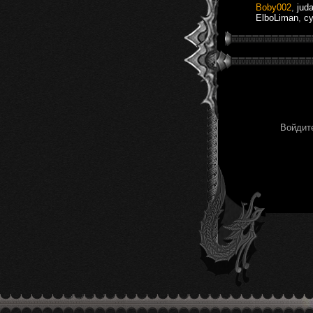
Boby002
,
jud
ElboLiman
,
cy
Войдите