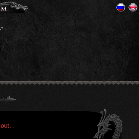
ь?
out...