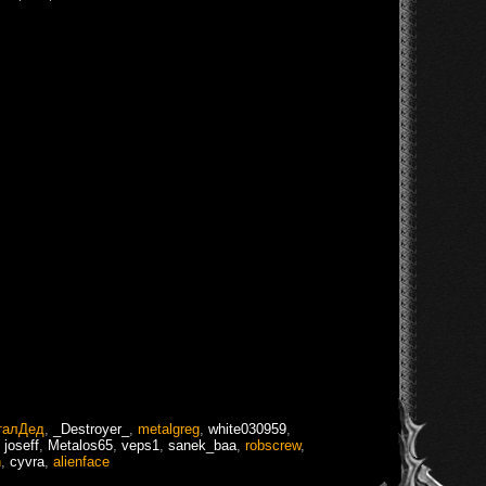
талДед
,
_Destroyer_
,
metalgreg
,
white030959
,
,
joseff
,
Metalos65
,
veps1
,
sanek_baa
,
robscrew
,
n
,
cyvra
,
alienface