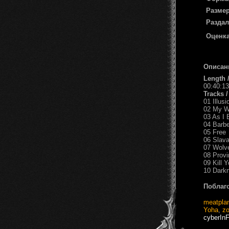
Размер
Раздал
Оценка
Описан
Length 
00:40:13
Tracks 
01 Illusi
02 My W
03 As I 
04 Barbe
05 Free
06 Slava
07 Wolv
08 Prov
09 Kill Y
10 Dark
Поблаг
meatpla
Yoha
,
zo
cyberInF