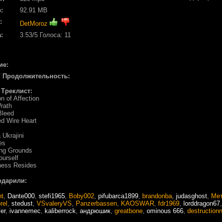
:
92.91 MB
:
DetMoroz
:
3.53
/5 Голоса:
11
ие:
/ Продолжительность:
/ Треклист:
on of Affection
rath
Bleed
d Wire Heart
 Ukrajini
es
ing Grounds
ourself
ness Resides
одарили:
nt
,
Dante000
,
stefi1965
,
Boby002
,
pifubarca1899
,
brandonba
,
judasghost
,
Ме
rel
,
stedust
,
VSvaleryVS
,
Panzerbassen
,
KAOSWAR
,
fdr1969
,
lorddragon67
er
,
ivannemec
,
kaliberrock
,
андрюшик
,
greatbone
,
ominous 666
,
destruction