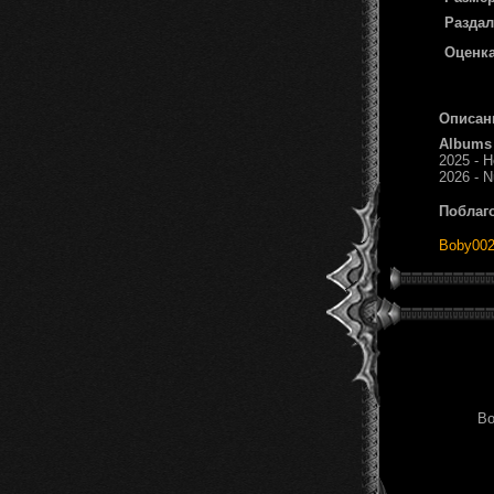
Раздал
Оценка
Описан
Albums
2025 - H
2026 - N
Поблаг
Boby00
Во