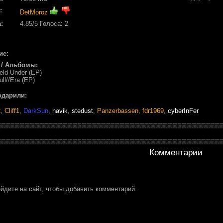
:
DetMoroz
:
4.85
/5 Голоса:
2
ие:
 / Альбомы:
eld Under (EP)
ull//Era (EP)
одарили:
2
,
Cliff1
,
DarkSun
,
havik
,
stedust
,
Panzerbassen
,
fdr1969
,
cyberInFer
Комментарии
йдите на сайт, чтобы добавить комментарий.