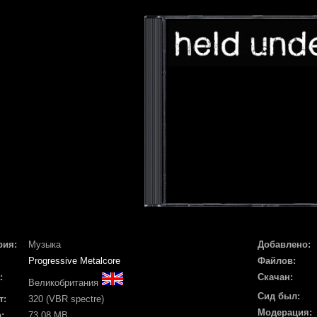
рия:
Музыка
Добавлено:
Progressive Metalcore
Файлов:
:
Скачан:
Великобритания
Сид был:
т:
320 (VBR spectre)
Модерация:
:
73.08 MB