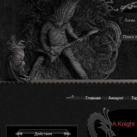
Главная
Аккаунт
То
A Knight 
Действия