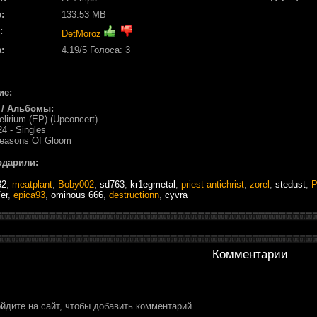
:
133.53 MB
:
DetMoroz
:
4.19
/5 Голоса:
3
ие:
 / Альбомы:
elirium (EP) (Upconcert)
4 - Singles
Seasons Of Gloom
одарили:
32
,
meatplant
,
Boby002
,
sd763
,
kr1egmetal
,
priest antichrist
,
zorel
,
stedust
,
P
er
,
epica93
,
ominous 666
,
destructionn
,
cyvra
Комментарии
йдите на сайт, чтобы добавить комментарий.