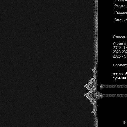
Размер
Раздал
Оценка
Описан
Albums
2020 - D
2023-202
2026 - 
Поблаг
pocholo
cyberInF
Во