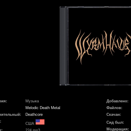
рия:
Музыка
Добавлено:
Melodic Death Metal
Файлов:
нительный:
Deathcore
Скачан:
:
Сид был:
США
Модерация:
т:
224 mp3