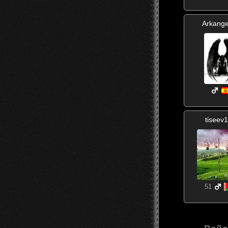
Arkange
tiseev
51