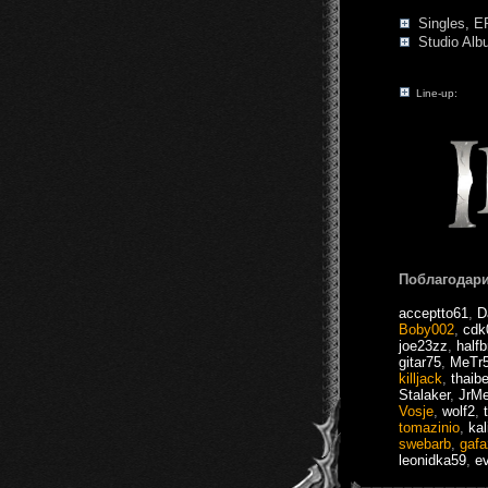
Singles, E
Studio Alb
Line-up:
Поблагодари
acceptto61
,
D
Boby002
,
cdk
joe23zz
,
half
gitar75
,
MeTr
killjack
,
thaibe
Stalaker
,
JrM
Vosje
,
wolf2
,
tomazinio
,
kal
swebarb
,
gaf
leonidka59
,
e