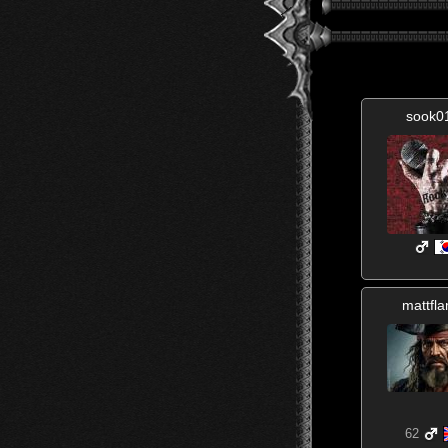
sook0
mattfl
62