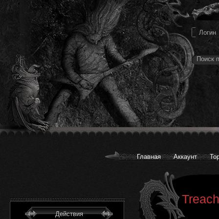
Главная
Аккаунт
То
Treach
Действия