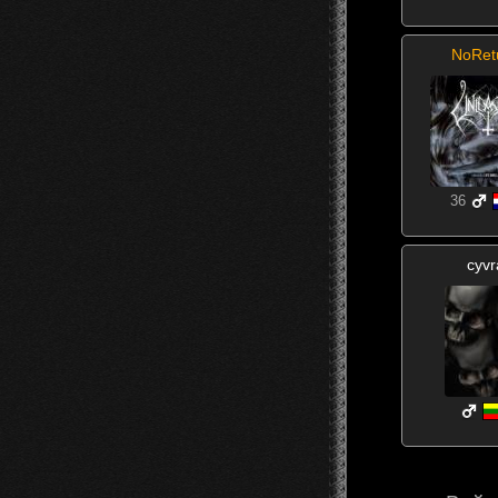
NoRet
36
cyvr