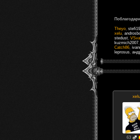
Поблагодари
Theyo
,
stefi1
xelu
,
androsbo
stedust
,
VSva
kuzmich2007
Catch86
,
iva
leprosus
,
анд
xel
63