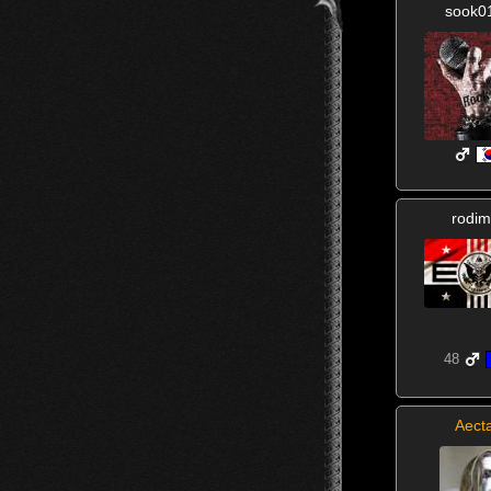
sook0
rodim
48
Aect