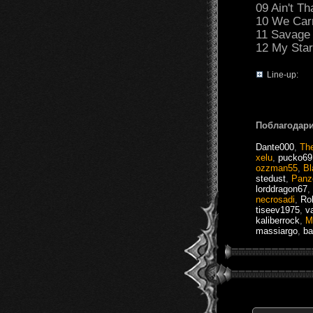
09 Ain't T
10 We Carr
11 Savage 
12 My Star
Line-up:
Поблагодари
Dante000
,
Th
xelu
,
pucko69
ozzman55
,
Bl
stedust
,
Panz
lorddragon67
,
necrosadi
,
Ro
tiseev1975
,
v
kaliberrock
,
M
massiargo
,
ba