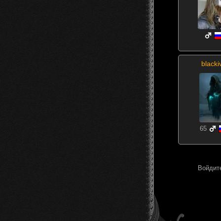
blacki
65
Войдите