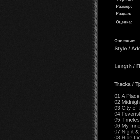
Размер:
Раздал:
Оценка:
Описание:
Style / Ad
Length /
Tracks / 
01 A Place
02 Midnigh
03 City of
04 Feveris
05 Timeles
06 My Inne
07 Night &
08 Ride th