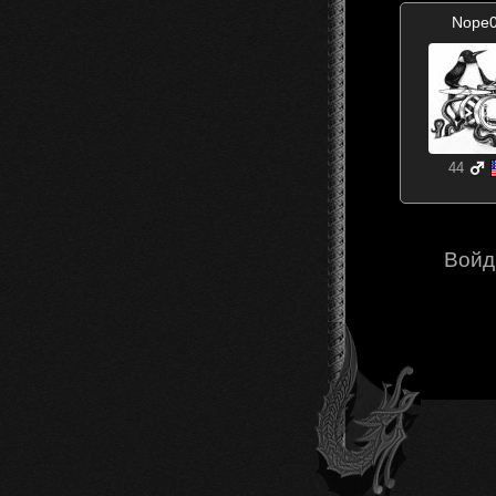
Nope
44
Войд