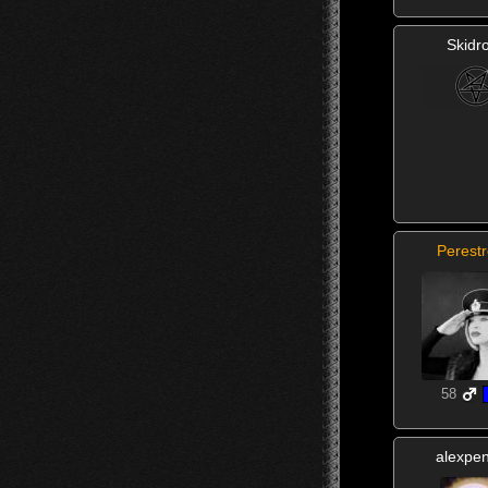
Skidr
Perestr
58
alexpe