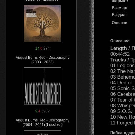
Формат:
Размер:
Раздал:
Оценка:
Описание:
Length /
14
0
274
00:44:52
August Burns Red - Discography
Tracks / 
(2003 - 2023)
01 Legions
02 The Na
03 Behemo
04 Den of 
05 Sonic Sa
06 Cerebra
07 Tear of
08 Whisper
09 S.O.S.
9
4
3902
10 New Ho
August Burns Red - Discography
11 Forged 
(2004 - 2021) (Lossless)
Поблагодари