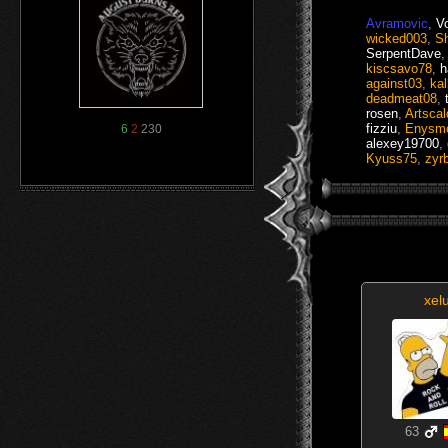
Avramovic
,
V
wicked003
,
Sh
SerpentDave
kiscsavo78
,
h
against03
,
ka
deadmeat08
,
rosen
,
Artscal
fizziu
,
Enysm
6
2
230
alexey19700
,
Kyuss75
,
zyr
xel
63