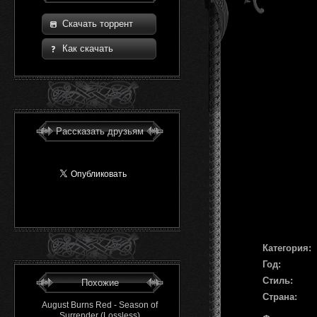
Скачать торрент
Как скачать
Рассказать друзьям
Категория:
Год:
Стиль:
Похожие
Страна:
August Burns Red - Season of
Surrender (Lossless)