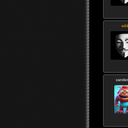
wil
xande