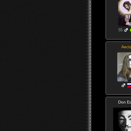
55
Aect
Don Ed