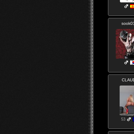
sook0
CLAU
53