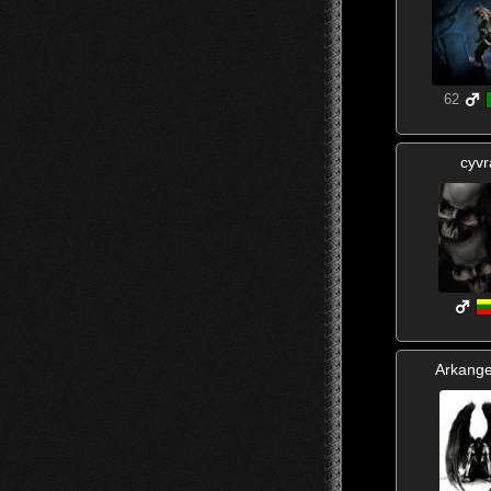
62
cyvr
Arkange