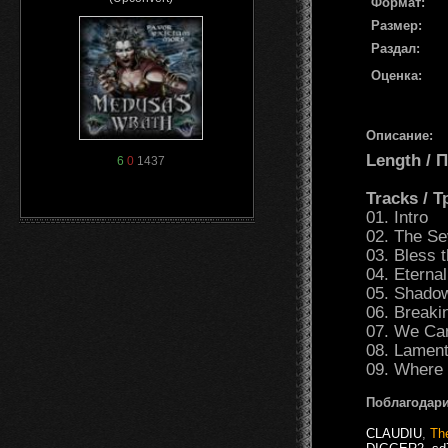
Формат:
Размер:
Раздал:
Оценка:
Описание:
Length /
6
0
1437
Tracks / 
01. Intro
02. The Se
03. Bless
04. Eternal
05. Shado
06. Breaki
07. We Ca
08. Lament
09. Where 
Поблагодари
CLAUDIU
,
Th