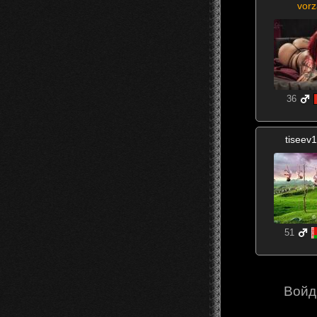
vorz
36
tiseev
51
Войд