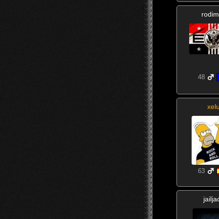
rodim
48
xel
63
jailja