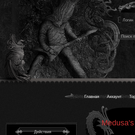
Главная
Аккаунт
То
Medusa's 
Действия