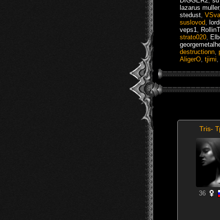
DIGGER2
,
sd
lazarus muller
stedust
,
VSva
suslovod
,
lor
veps1
,
Rollin
strato020
,
El
georgemetalh
destructionn
,
AligerO
,
tjimi
Tris- 
36