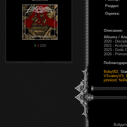
Раздал:
Оценка:
Описание:
Albums / Ал
2020 - Discip
2021 - Acolyt
5
0
220
2023 - Gods O
2026 - Primor
Поблагодари
Boby002
,
Sta
VSvaleryVS
,
johnlord
,
NoRe
Войдите