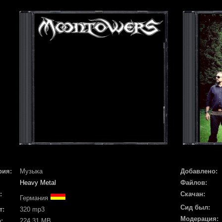
рия:
Музыка
Добавлено:
Heavy Metal
Файлов:
:
Скачан:
Германия
Сид был:
т:
320 mp3
Модерация:
:
224.31 MB