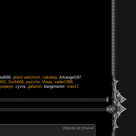
tal666
,
priest antichrist
,
cakeboy
,
Arkangel197
,
442
,
Sixth666
,
pszicho
,
Vosje
,
vader1388
,
,
popeye
,
cyvra
,
gafazen
,
bangmaster
,
mas17
,
2026-06-16 23:54:44