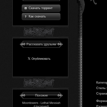
Скачать торрент
Как скачать
Рассказать друзьям
Катего
Стиль:
Страна
Похожие
Форма
Moontowers - Lethal Messiah
Размер
(Upconvert)