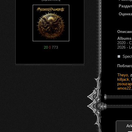
Раздал
Оценка
Описан
Albums
2020 - C
2026 - L
20
0
773
Spect
Поблаг
Theyo
,
killjack
,
psouzap
amos22
Ar