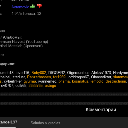
:
Avramovic
:
4.94
/5 Голоса:
12
ие:
 / Альбомы:
rimson Harvest (YouTube rip)
ethal Messiah (Upconvert)
re:
одарили:
zumeh13
,
level116
,
Boby002
,
DIGGER2
,
Otgerquerbus
,
Alekss1973
,
Hardyme
thaibel
,
stedust
,
Panzerbassen
,
fdr1969
,
lorddragon67
,
Oboevviktor
,
slammer
s
,
cyberInFer
,
gyurma
,
ivannemec
,
prisma
,
kosmatus
,
lemodic
,
destructionn
,
ev0707
,
edik68
,
2683765
,
ostego
Комментарии
kangel197
Saludos y gracias