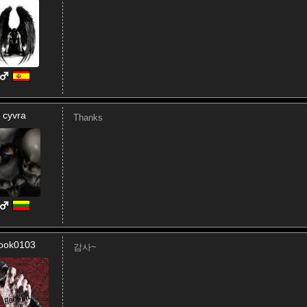
cyvra
Thanks
ook0103
감사~