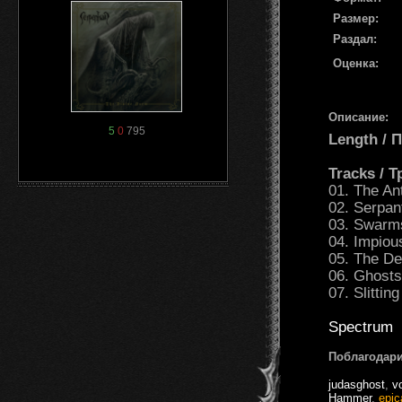
Размер:
Раздал:
Оценка:
Описание:
5
0
795
Length /
Tracks / 
01. The An
02. Serpan
03. Swarm
04. Impiou
05. The Der
06. Ghosts
07. Slittin
Spectrum
Поблагодари
judasghost
,
v
Hammer
,
epic