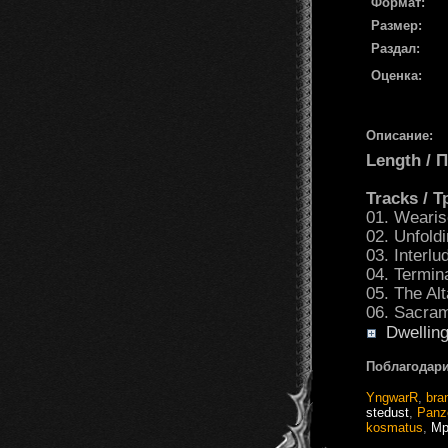
Формат:
Размер:
Раздал:
Оценка:
Описание:
Length /
Tracks / 
01. Weari
02. Unfold
03. Interl
04. Termin
05. The Al
06. Sacra
Dwelling
Поблагодари
YngwarR
,
bra
stedust
,
Panz
kosmatus
,
Mp