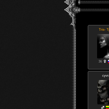
Tris- 
36
cyvr