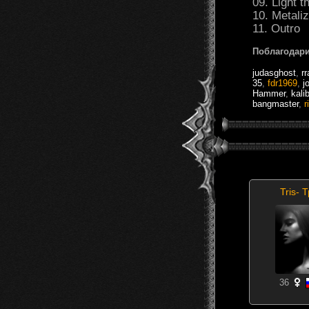
09. Light t
10. Metali
11. Outro
Поблагодари
judasghost
,
r
35
,
fdr1969
,
j
Hammer
,
kali
bangmaster
,
r
Tris- 
36