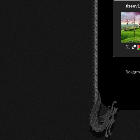
tiseev
51
Войдите