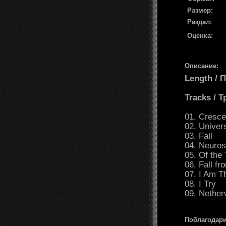
Размер:
Раздал:
Оценка:
Описание:
Length /
Tracks / 
01. Cresc
02. Unive
03. Fall
04. Neuro
05. Of the 
06. Fall f
07. I Am 
08. I Try
09. Nether
Поблагодари