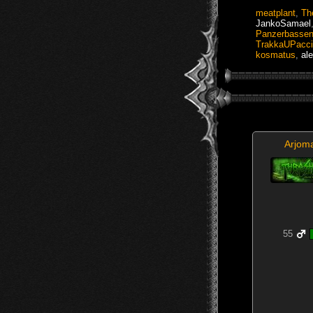
meatplant
,
Th
JankoSamael
Panzerbasse
TrakkaUPacc
kosmatus
,
al
Arjom
55