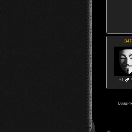
j347
61
Войдите