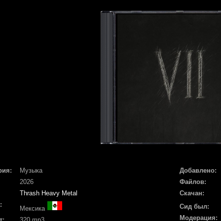
рия:
Музыка
Добавлено:
2026
Файлов:
Thrash Heavy Metal
Скачан:
:
Сид был:
Мексика
Модерация:
т:
320 mp3