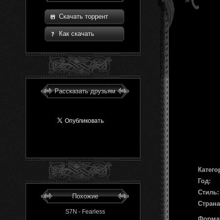
Скачать торрент
Как скачать
Рассказать друзьям
Катего
Год:
Стиль:
Похожие
Страна
S7N - Fearless
Форма