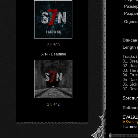
Размер
Раздал
Оценка
Описан
2
0
503
Length 
S7N - Deadline
Tracks 
01. Dre
02. Rage
03. The 
04. Frus
05. Dark
06. Sick
07. Reve
Spectru
2
0
442
Поблаг
EVA191
VSvaler
Hammer