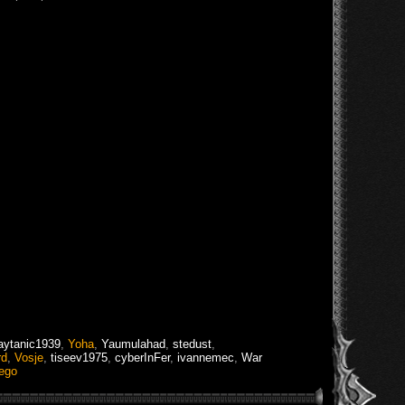
aytanic1939
,
Yoha
,
Yaumulahad
,
stedust
,
rd
,
Vosje
,
tiseev1975
,
cyberInFer
,
ivannemec
,
War
ego