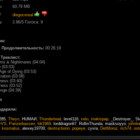
:
60.79 MB
:
diegocereal
:
2.86
/5 Голоса:
9
ие:
/ Продолжительность:
00:26:19
/ Треклист:
ams & Nightmares (04:04)
 (03:03)
Age of Dying (03:53)
tration (03:08)
ness (03:40)
ness (03:52)
nge (04:39)
m
одарили:
285
,
Theyo
,
HUМАИ
,
Thundertwat
,
level116
,
xelu
,
makispap
,
_Destroyer_
,
Sl
yVS
,
Panzerbassen
,
fdr1969
,
lorddragon67
,
RollinThunda
,
masksoyyo
,
johnlo
,
kosmatus
,
alexey19700
,
destructionn
,
popeye
,
cyvra
,
DetMoroz
,
rich74
,
ost