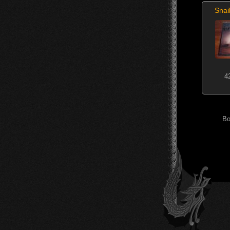
Snai
4
Во