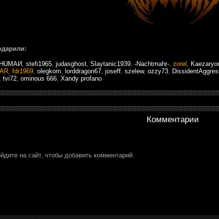
одарили:
HUМАИ
,
stefi1965
,
judasghost
,
Slaytanic1939
,
-Nachtmahr-
,
zorel
,
Kaezaryo
AR
,
fdr1969
,
olegkom
,
lorddragon67
,
joseff
,
szelew
,
ozzy73
,
DissidentAggres
,
tvi72
,
ominous 666
,
Xandy profano
Комментарии
йдите на сайт, чтобы добавить комментарий.