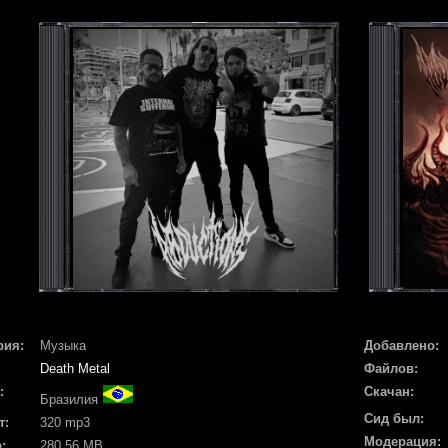
рия:
Музыка
Добавлено:
Death Metal
Файлов:
:
Скачан:
Бразилия
Сид был:
т:
320 mp3
Модерация:
:
280.56 MB