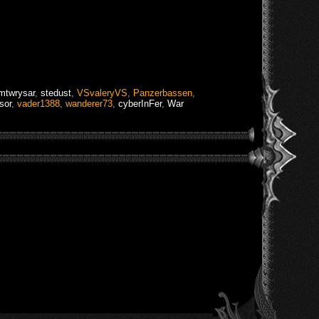
mtwrysar
,
stedust
,
VSvaleryVS
,
Panzerbassen
,
sor
,
vader1388
,
wanderer73
,
cyberInFer
,
War