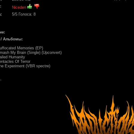
:
Niceden
:
5
/5 Голоса:
8
ие:
 / Альбомы:
Suffocated Memories (EP)
mash My Brain (Single) (Upconvert)
ailed Humanity
entacles Of Terror
he Experiment (VBR spectre)
: