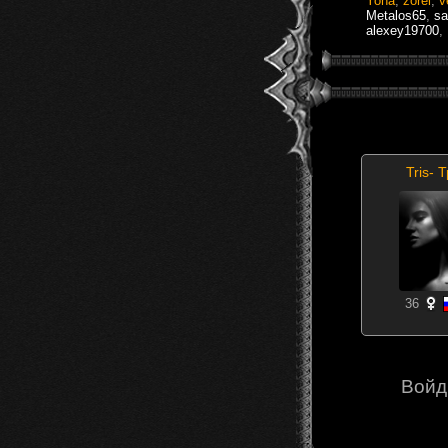
Yoha
,
zorel
,
v
Metalos65
,
sa
alexey19700
,
Tris- 
36
Войд