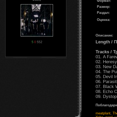
Формат:
Размер:
Раздал:
Оценка:
Описание:
Length /
5
0
552
Tracks / 
01. A Fare
02. Heres
03. New 
04. The P
05. Devil 
06. Parasi
07. Black
08. Echo 
09. Dysto
Поблагодари
meatplant
,
Th