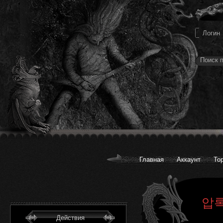
Главная
Аккаунт
То
압록 
Действия