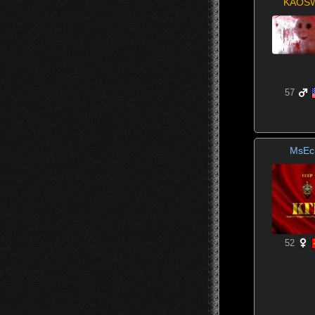
KAOS
57
MsEc
52