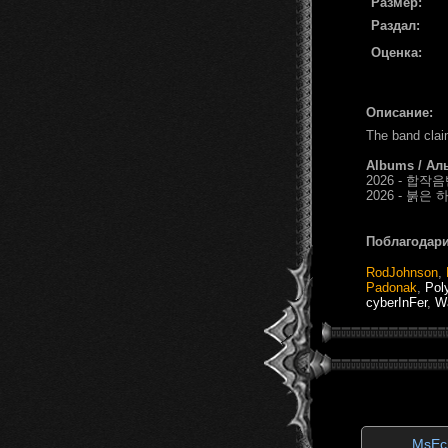
Размер:
Раздал:
Оценка:
Описание:
The band clai
Albums / Ал
2026 - 합작음반
2026 - 붉은 
Поблагодари
RodJohnson
,
Padonak
,
Pol
cyberInFer
,
W
MsEc