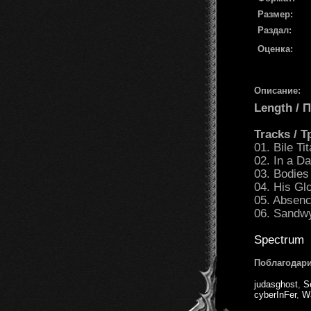
Размер:
Раздал:
Оценка:
Описание:
Length /
Tracks / 
01. Bile Ti
02. In a D
03. Bodies
04. His Gl
05. Absence
06. Sandw
Spectrum
Поблагодари
judasghost
,
S
cyberInFer
,
W