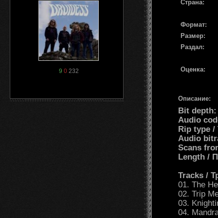
Страна:
Формат:
Размер:
Раздал:
Оценка:
9
0
232
Описание:
Bit depth
Audio cod
Rip type 
Audio bit
Scans fro
Length /
Tracks / 
01. The He
02. Trip M
03. Knight
04. Mandr