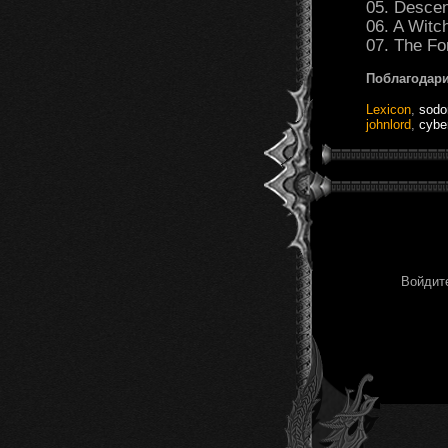
05. Desce
06. A Witc
07. The Fo
Поблагодари
Lexicon
,
sod
johnlord
,
cybe
Войдите