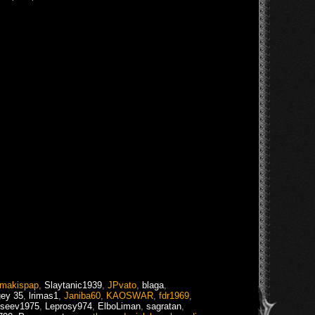
makispap
,
Slaytanic1939
,
JPvato
,
blaga
,
gey 35
,
lrimas1
,
Janiba60
,
KAOSWAR
,
fdr1969
,
iseev1975
,
Leprosy974
,
ElboLiman
,
sagratan
,