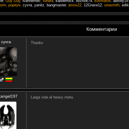
er
,
Guy Guy
,
ivannemec
,
tundra
,
kaliberrock
,
bozhok74
,
kosmatus
,
alexey19
ionn
,
popeye
,
cyvra
,
yanitz
,
bangmaster
,
amos22
,
12Grave12
,
uriasmith
,
edi
Комментарии
cyvra
Thanks
kangel197
Larga vida al heavy meta