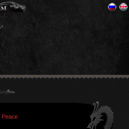
ь?
he Peace