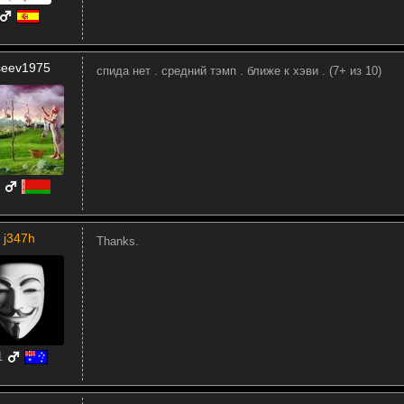
iseev1975
спида нет . средний тэмп . ближе к хэви . (7+ из 10)
j347h
Thanks.
1