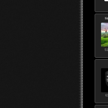
t
51
6