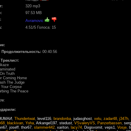
т:
320 mp3
:
97.53 MB
:
Avramovic
:
4.51
/5 Голоса:
15
ие:
 / Продолжительность:
00:40:56
/ Треклист:
ikaze
taminated
 On Truth
er Coming Home
eash The Judge
g Your Corpse
urbing The Peace
re:
одарили:
HUМАИ
,
Thundertwat
,
level116
,
brandonba
,
judasghost
,
xelu
,
zadar48
,
j347h
,
e68
,
blackivan
,
Yoha
,
Arkangel197
,
stedust
,
VSvaleryVS
,
Panzerbassen
,
ser
on67
,
joseff
,
thor67
,
slammer442
,
xariton
,
lacy74
,
Dogsvomit
,
veps1
,
Vosje
,
t