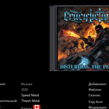
рия:
Музыка
Добавлено:
2026
Файлов:
Speed Metal
Скачан:
нительный:
Thrash Metal
Сид был:
:
Модерация:
Канада