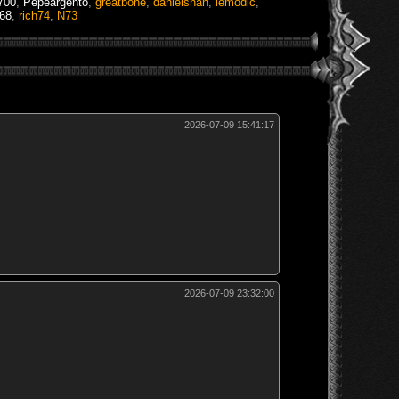
700
,
Pepeargento
,
greatbone
,
danielshan
,
lemodic
,
k68
,
rich74
,
N73
2026-07-09 15:41:17
2026-07-09 23:32:00