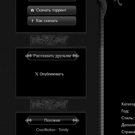
Скачать торрент
Как скачать
Рассказать друзьям
Катего
Год:
Стиль:
Похожие
Допол
Crucifliction - Trinity
Страна