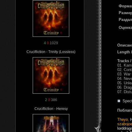
Форма
Размер
Раздал
Оценка
4
0
1029
Описан
Length
Crucifliction - Trinity (Lossless)
Tracks 
01. Kam
02. Con
03. War
04. Nev
05. Unl
06. Dra
07. Dist
2
0
386
Spect
Crucifliction - Heresy
Поблаг
Theyo
,
szabojo
lorddrag