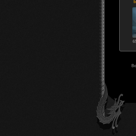
b
6
Во