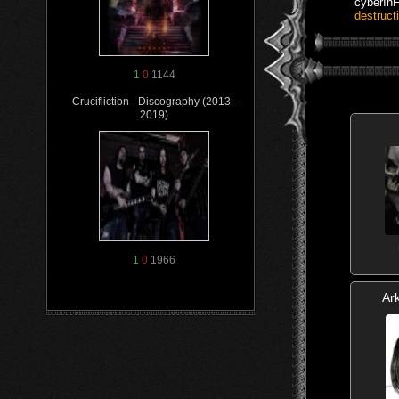
cyberInF
destruct
1
0
1144
Crucifliction - Discography (2013 -
2019)
1
0
1966
Ar