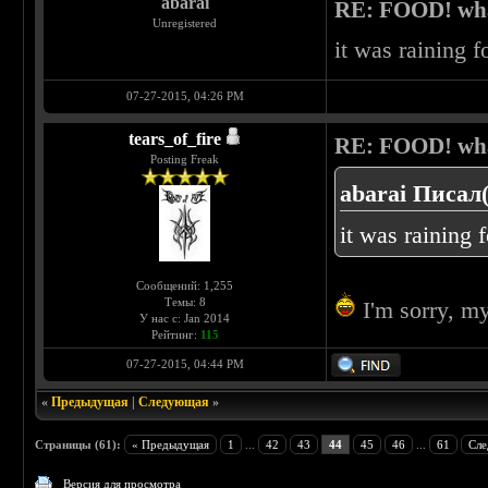
abarai
RE: FOOD! what
Unregistered
it was raining
07-27-2015, 04:26 PM
tears_of_fire
RE: FOOD! what
Posting Freak
abarai Писал(
it was raining
Сообщений: 1,255
Темы: 8
I'm sorry, my
У нас с: Jan 2014
Рейтинг:
115
07-27-2015, 04:44 PM
«
Предыдущая
|
Следующая
»
Страницы (61):
« Предыдущая
1
...
42
43
44
45
46
...
61
Сле
Версия для просмотра