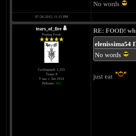
No words
07-26-2015, 11:15 PM
tears_of_fire
RE: FOOD! what
Posting Freak
elenissima54 
No words
Сообщений: 1,255
Темы: 8
just eat
У нас с: Jan 2014
Рейтинг:
115