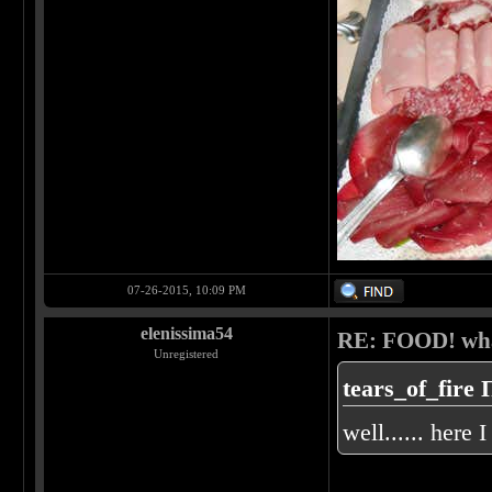
07-26-2015, 10:09 PM
elenissima54
RE: FOOD! what
Unregistered
tears_of_fire 
well...... here 