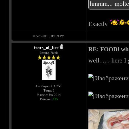
hmmm... molten
Exactly
07-26-2015, 09:59 PM
tears_of_fire
RE: FOOD! what
Posting Freak
well...... here 
Сообщений: 1,255
Темы: 8
У нас с: Jan 2014
Рейтинг:
115