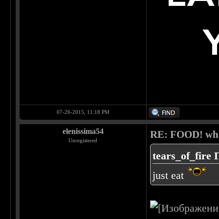
07-26-2015, 11:18 PM
elenissima54
RE: FOOD! what
Unregistered
tears_of_fire 
just eat