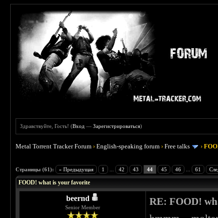
Здравствуйте, Гость! (
Вход
—
Зарегистрироваться
)
Metal Torrent Tracker Forum
›
English-speaking forum
›
Free talks
›
FOOD
 4
Страницы (61):
« Предыдущая
1
...
42
43
44
45
46
...
61
Сле
FOOD! what is your favorite
beernd
RE: FOOD! what
Senior Member