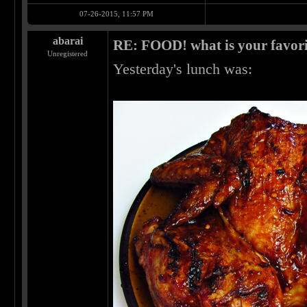
07-26-2015, 11:57 PM
abarai
RE: FOOD! what is your favori
Unregistered
Yesterday's lunch was: