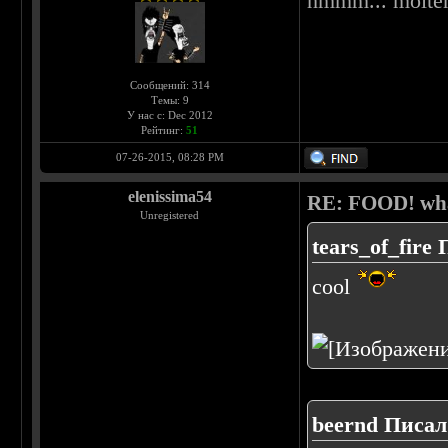
hmmm... molten
Сообщений: 314
Темы: 9
У нас с: Dec 2012
Рейтинг:
51
07-26-2015, 08:28 PM
elenissima54
RE: FOOD! what
Unregistered
tears_of_fire 
cool
beernd Писал(