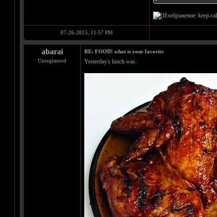
07-26-2015, 11:57 PM
abarai
RE: FOOD! what is your favorite
Unregistered
Yesterday's lunch was: