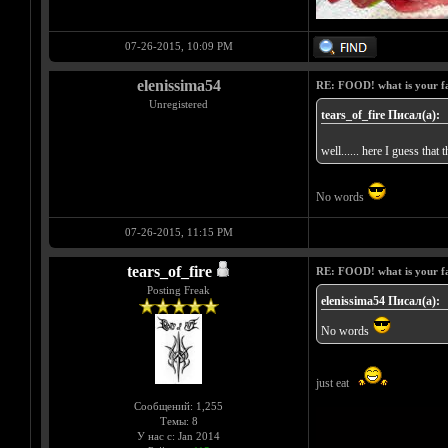
07-26-2015, 10:09 PM
elenissima54
RE: FOOD! what is your f
Unregistered
tears_of_fire Писал(а):
well...... here I guess that 
No words
07-26-2015, 11:15 PM
tears_of_fire
RE: FOOD! what is your f
Posting Freak
elenissima54 Писал(а):
No words
just eat
Сообщений: 1,255
Темы: 8
У нас с: Jan 2014