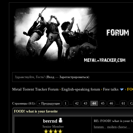
Здравствуйте, Гость! (
Вход
—
Зарегистрироваться
)
Metal Torrent Tracker Forum
›
English-speaking forum
›
Free talks
›
FOO
Голосов: 4 - Средняя оценка: 4
1
2
3
4
5
Страницы (61):
« Предыдущая
1
...
42
43
44
45
46
...
61
С
FOOD! what is your favorite
beernd
RE: FOOD! what is your f
Senior Member
hmmm... molten cheese....