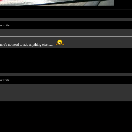
avorite
there's no need to add anything else......
avorite