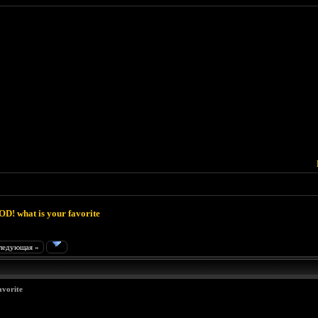
D! what is your favorite
ледующая »
avorite