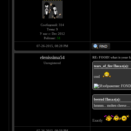
Сообщений: 314
Темы: 9
У нас с: Dec 2012
Рейтинг:
51
07-26-2015, 08:28 PM
elenissima54
RE: FOOD! what is your f
Unregistered
tears_of_fire Писал(а):
cool
beernd Писал(а):
hmmm... molten cheese....
Exactly
07-26-2015, 09:59 PM