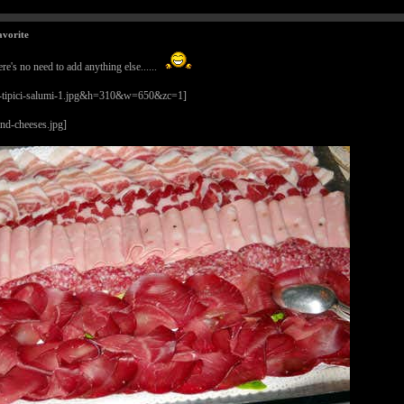
avorite
here's no need to add anything else......