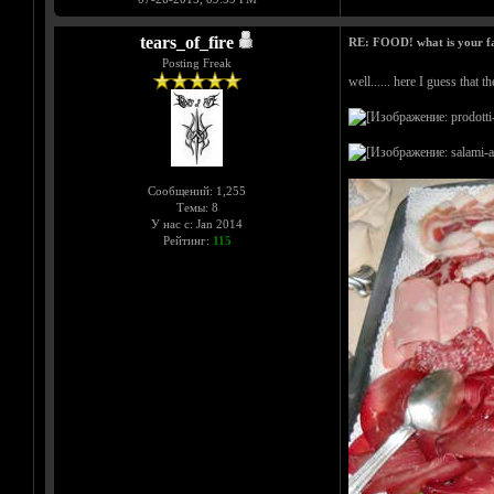
tears_of_fire
RE: FOOD! what is your f
Posting Freak
well...... here I guess that t
Сообщений: 1,255
Темы: 8
У нас с: Jan 2014
Рейтинг:
115