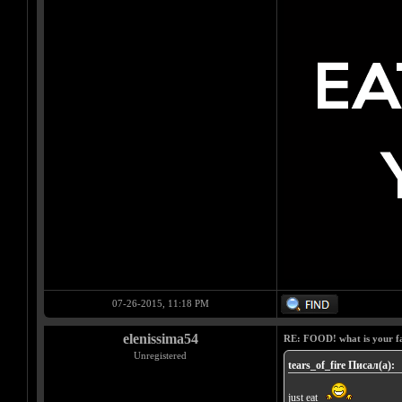
07-26-2015, 11:18 PM
elenissima54
RE: FOOD! what is your f
Unregistered
tears_of_fire Писал(а):
just eat