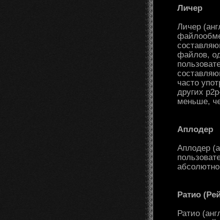
Личер
Личер (анг
файлообме
составляю
файлов, о
пользовате
составляю
часто упот
других p2p
меньше, ч
Аплодер
Аплодер (а
пользовате
абсолютно
Ратио (Рей
Ратио (анг