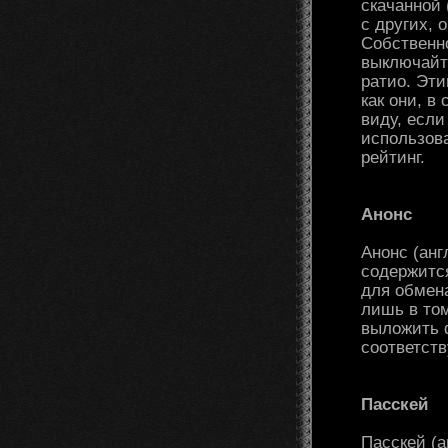
скачанной
с других, 
Собственно
выключайте
ратио. Эти
как они, в
виду, если
использова
рейтинг.
Анонс
Анонс (анг
содержится
для обмен
лишь в том
выложить ф
соответст
Пасскей
Пасскей (а