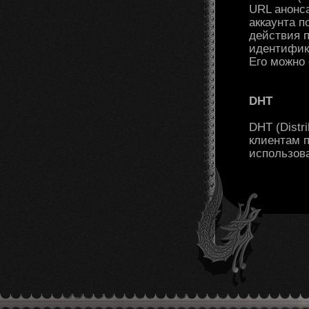
URL анонса
аккаунта 
действия 
идентифика
Его можно
DHT
DHT (Distr
клиентам 
использова