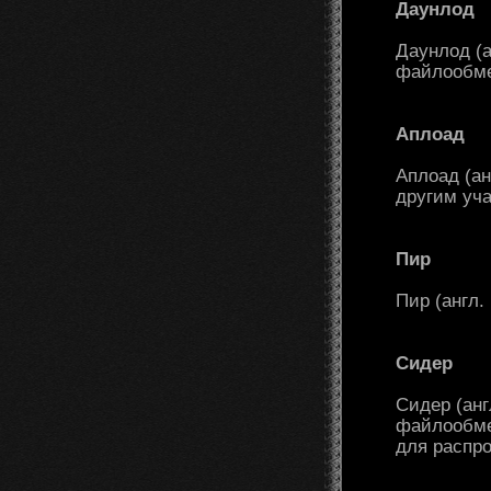
Даунлод
Даунлод (а
файлообме
Аплоад
Аплоад (ан
другим уч
Пир
Пир (англ.
Сидер
Сидер (анг
файлообме
для распр