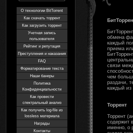
О технологии BitTorrent
Как скачать торрент
БитТоррент
Как загрузить торрент
БитТоррент
Учетная запись
обмена фай
пользователя
каждый пол
Рейтинг и репутация
приема ил
Преступления и наказания
БитТоррент
центральн
FAQ
связи межд
Форматирование текста
способнос
Наши банеры
чем больш
раздачи, 
Политика
каждый из
Конфиденциальности
Как провести
спектральный анализ
Торрент
Как получить log-file из
Торрент (а
lossless материала
содержит 
Награды
именно, о 
Контакты