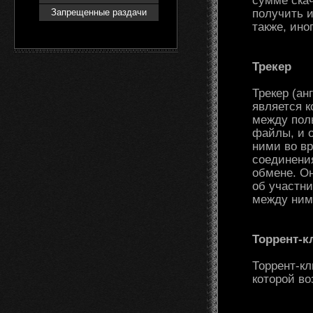
сумме скач
Запрещенные раздачи
получить 
также, ино
Трекер
Трекер (ан
является 
между поль
файлы, и о
ними во в
соединени
обмене. О
об участн
между ни
Торрент-к
Торрент-кл
которой в