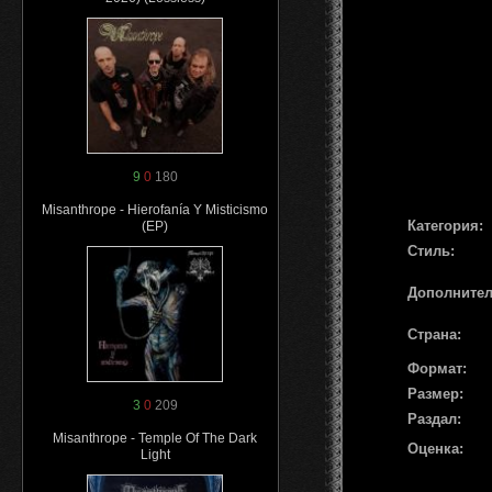
9
0
180
Misanthrope - Hierofanía Y Misticismo
Категория:
(EP)
Стиль:
Дополните
Страна:
Формат:
Размер:
3
0
209
Раздал:
Misanthrope - Temple Of The Dark
Оценка:
Light