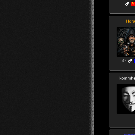
Hor
47
kommhe
synte