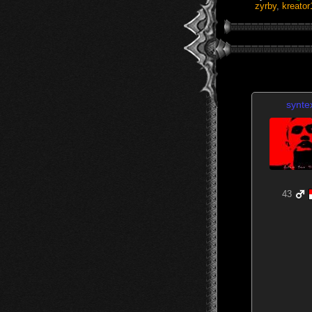
zyrby
,
kreato
synte
43