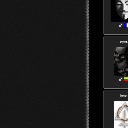
cyvr
Inso