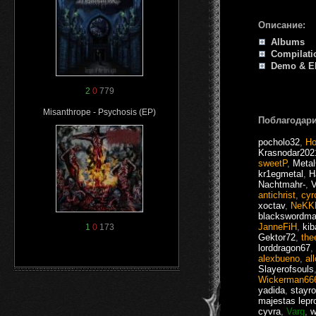
Описание:
Albums
Compilati
Demo & E
2
0
779
Misanthrope - Psychosis (EP)
Поблагодари
pocholo32
,
Ho
Krasnodar202
sweetP
,
Meta
kr1egmetal
,
H
Nachtmahr-
,
V
antichrist
,
cyr
xoctav
,
NeKK
blackswordma
JanneFiH
,
kib
1
0
173
Gektor72
,
the
lorddragon67
,
alexbueno
,
al
Slayerofsouls
Wickerman66
yadida
,
stayr
majestas lepr
cyvra
,
Varg
,
w