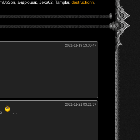
mUpSon
,
андрюшик
,
Jeka62
,
Tamplar
,
destructionn
,
2021-11-19 13:30:47
2021-11-21 03:21:37
о
...