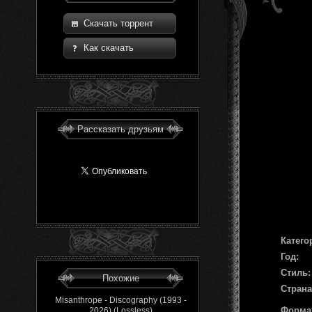
Скачать торрент
Как скачать
Рассказать друзьям
Катего
Год:
Стиль:
Похожие
Страна
Misanthrope - Discography (1993 -
Форма
2026) (Lossless)