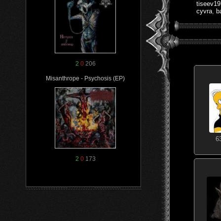
tiseev1
cyvra
,
b
2
0
206
Misanthrope - Psychosis (EP)
6
2
0
173