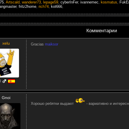
975
,
Artscald
,
wanderer73
,
lepage59
,
cyberInFer
,
ivannemec
,
kosmatus
,
FukE
angmaster
,
fritz2home
,
rich74
,
kot666
,
Комментарии
xelu
Gracias
maiksor
3
Gnoi
Хорошо ребятки выдают
- вариативно и интересн