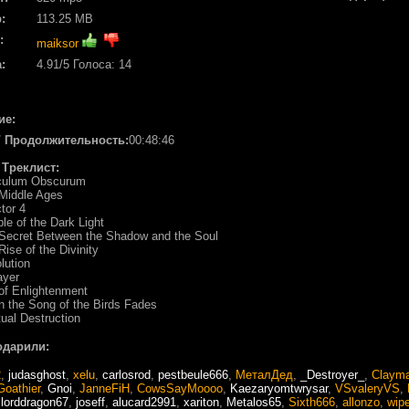
:
113.25 MB
:
maiksor
:
4.91
/5 Голоса:
14
ие:
/ Продолжительность:
00:48:46
/ Треклист:
culum Obscurum
 Middle Ages
ctor 4
le of the Dark Light
 Secret Between the Shadow and the Soul
Rise of the Divinity
lution
ayer
of Enlightenment
 the Song of the Birds Fades
tual Destruction
одарили:
2
,
judasghost
,
xelu
,
carlosrod
,
pestbeule666
,
МеталДед
,
_Destroyer_
,
Claym
Goathier
,
Gnoi
,
JanneFiH
,
CowsSayMoooo
,
Kaezaryomtwrysar
,
VSvaleryVS
,
,
lorddragon67
,
joseff
,
alucard2991
,
xariton
,
Metalos65
,
Sixth666
,
allonzo
,
wip