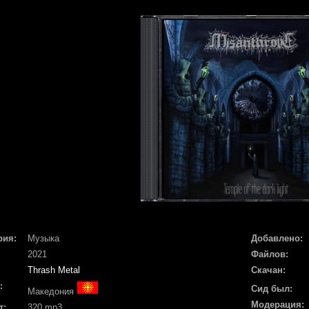
рия:
Музыка
Добавлено:
2021
Файлов:
Thrash Metal
Скачан:
:
Сид был:
Македония
Модерация:
т:
320 mp3