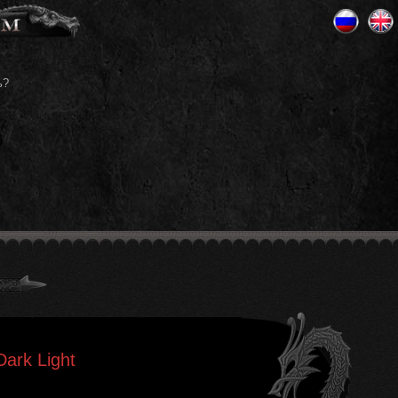
ь?
ark Light