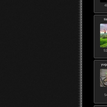
4
t
51
yug
5