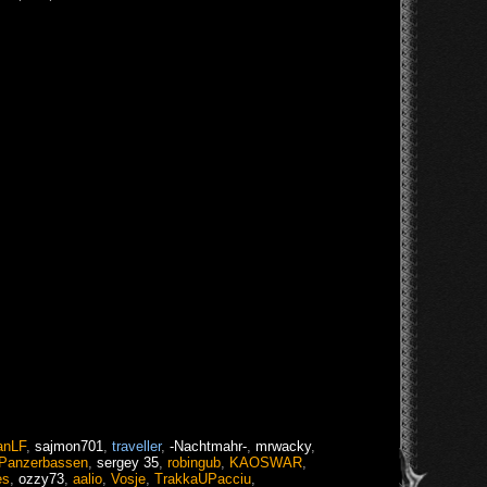
anLF
,
sajmon701
,
traveller
,
-Nachtmahr-
,
mrwacky
,
Panzerbassen
,
sergey 35
,
robingub
,
KAOSWAR
,
es
,
ozzy73
,
aalio
,
Vosje
,
TrakkaUPacciu
,