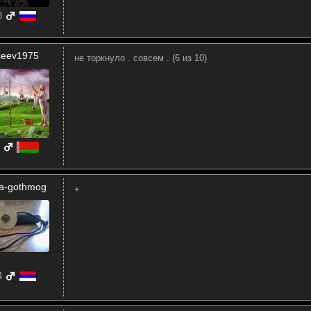
8
iseev1975
не торкнуло . совсем . (6 из 10)
a-gothmog
+
4