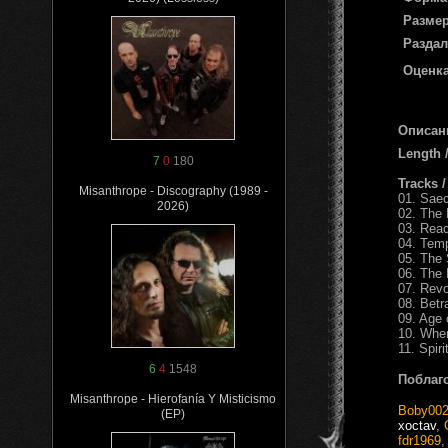
Размер
Раздал
Оценка
Описан
Length 
7
0
180
Tracks 
Misanthrope - Discography (1989 -
01. Sae
2026)
02. The
03. Rea
04. Temp
05. The
06. The 
07. Revo
08. Betr
09. Age 
10. When
11. Spiri
6
4
1548
Поблаг
Misanthrope - Hierofanía Y Misticismo
Boby00
(EP)
xoctav
,
fdr1969