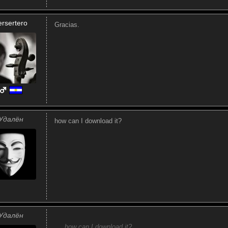
ersertero
Gracias.
Удалён
how can I download it?
Удалён
how can I download it?