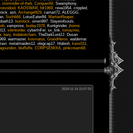
,
stormrider-of-theli
,
ConquerAll
,
Swamphony
,
voivodoid
,
KAOSWAR
,
fdr1969
,
гена1954
,
crippled
,
onick
,
asti
,
Archangel929
,
camart72
,
ALEGGG
,
an
,
Sixth666
,
LotusEater84
,
MartianReaper
,
bbath13
,
bumlock
,
omen997
,
Slayerofsouls
,
bob
,
vamprose
,
buday1978
,
Kuntgrinder
,
jhorror
,
l13
,
silentorder
,
cyberInFer
,
sx_link
,
tomazinio
,
a
,
bary
,
lindaketcham
,
TheDarkLordJJ
,
Dusan
969
,
warmaster
,
kosmatus
,
GrandHeron
,
waldemar
,
zavr
,
metalmaiden12
,
olegcap17
,
hfabioh
,
kaos011
,
agoundon
,
bluffuffe
,
CORPSEMIXA
,
pinkcream69
,
2018-11-19 15:07:53