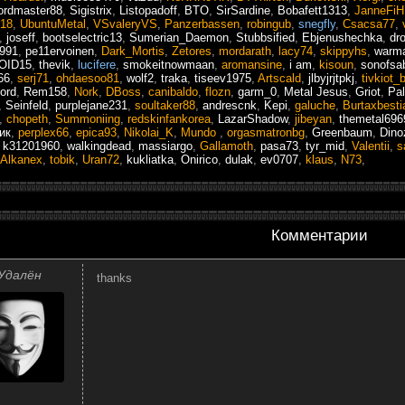
ordmaster88
,
Sigistrix
,
Listopadoff
,
BTO
,
SirSardine
,
Bobafett1313
,
JanneFiH
318
,
UbuntuMetal
,
VSvaleryVS
,
Panzerbassen
,
robingub
,
snegfly
,
Csacsa77
,
,
joseff
,
bootselectric13
,
Sumerian_Daemon
,
Stubbsified
,
Ebjenushechka
,
dr
2991
,
pe11ervoinen
,
Dark_Mortis
,
Zetores
,
mordarath
,
lacy74
,
skippyhs
,
warm
OID15
,
thevik
,
lucifere
,
smokeitnowmaan
,
aromansine
,
i am
,
kisoun
,
sonofsa
66
,
serj71
,
ohdaesoo81
,
wolf2
,
traka
,
tiseev1975
,
Artscald
,
jlbyjrjtpkj
,
tivkiot_
ord
,
Rem158
,
Nork
,
DBoss
,
canibaldo
,
flozn
,
garm_0
,
Metal Jesus
,
Griot
,
Pal
,
Seinfeld
,
purplejane231
,
soultaker88
,
andrescnk
,
Kepi
,
galuche
,
Burtaxbesti
,
chopeth
,
Summoniing
,
redskinfankorea
,
LazarShadow
,
jibeyan
,
themetal696
ик
,
perplex66
,
epica93
,
Nikolai_K
,
Mundo
,
orgasmatronbg
,
Greenbaum
,
Dino
,
k31201960
,
walkingdead
,
massiargo
,
Gallamoth
,
pasa73
,
tyr_mid
,
Valentii
,
s
Alkanex
,
tobik
,
Uran72
,
kukliatka
,
Onirico
,
dulak
,
ev0707
,
klaus
,
N73
,
Комментарии
Удалён
thanks