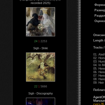
recorded 2025)
Форма
Размер
Раздал
Оценка
Описан
Length 
24
1
2253
Tracks 
Sigh - Shiki
01. Alet
02. Hom
03. Hunt
04. In M
05. Here
06. Here
07. Here
08. Hand
09. Heir
22
1
5666
Поблаг
Sigh - Discography
AgentOf
Marsoun
cyrci-35