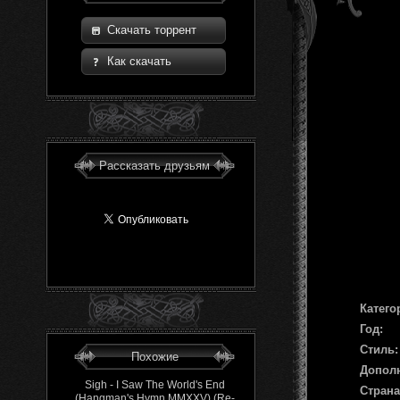
Скачать торрент
Как скачать
Рассказать друзьям
Катего
Год:
Стиль:
Похожие
Допол
Sigh - I Saw The World's End
Страна
(Hangman's Hymn MMXXV) (Re-