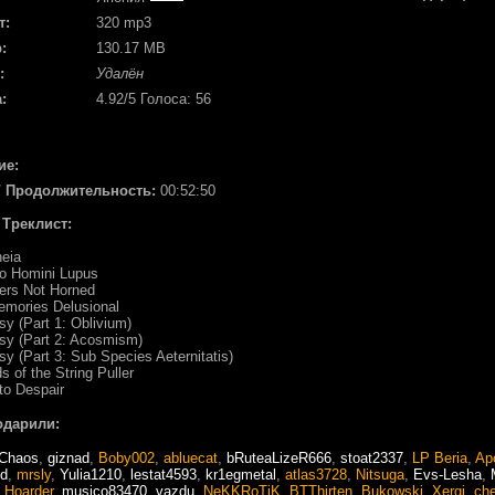
т:
320 mp3
:
130.17 MB
:
Удалён
:
4.92
/5 Голоса:
56
ие:
/ Продолжительность:
00:52:50
/ Треклист:
heia
o Homini Lupus
ers Not Horned
emories Delusional
sy (Part 1: Oblivium)
sy (Part 2: Acosmism)
sy (Part 3: Sub Species Aeternitatis)
s of the String Puller
 to Despair
одарили:
Chaos
,
giznad
,
Boby002
,
abluecat
,
bRuteaLizeR666
,
stoat2337
,
LP Beria
,
Ap
d
,
mrsly
,
Yulia1210
,
lestat4593
,
kr1egmetal
,
atlas3728
,
Nitsuga
,
Evs-Lesha
,
,
Hoarder
,
musico83470
,
vazdu
,
NeKKRoTiK
,
BTThirten
,
Bukowski
,
Xergi
,
ch