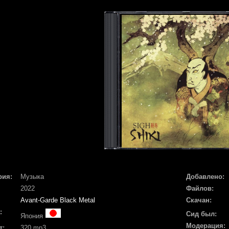
рия:
Музыка
Добавлено:
2022
Файлов:
Avant-Garde Black Metal
Скачан:
:
Сид был:
Япония
Модерация:
т:
320 mp3