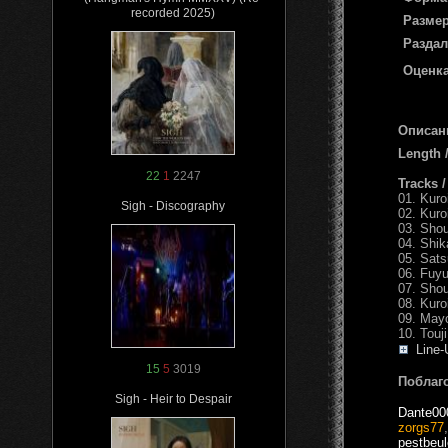
recorded 2025)
Размер
Раздал
Оценка
Описан
Length
22
1
2247
Tracks 
01. Kuroi
Sigh - Discography
02. Kuro
03. Shou
04. Shik
05. Sats
06. Fuyu
07. Shou
08. Kuro
09. Mayo
10. Touj
Line-
15
5
3019
Поблаг
Sigh - Heir to Despair
Dante00
zorgs77
pestbeu