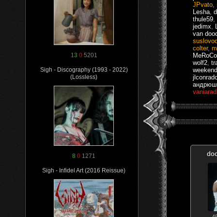
JPvato
,
Lesha
,
d
thule59
,
jedimx
,
van doo
suslovo
colter
,
m
MeRoCo
13
0
5201
wolf2
,
tr
weekend
Sigh - Discography (1993 - 2022)
jlconrad
(Lossless)
андрюш
vaniarad
doc
8
0
1271
Sigh - Infidel Art (2016 Reissue)