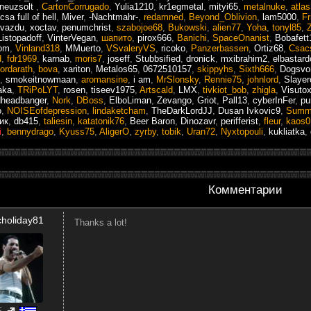
neuzsolt
,
CartonCorrugado
,
Yulia1210
,
kr1egmetal
,
mityi65
,
metalnuke
,
atla
csa full of hell
,
Miver
,
-Nachtmahr-
,
redamned
,
Beyond_Oblivion
,
lam5000
,
Fr
vazdu
,
xoctav
,
penumchrist
,
szabojoe68
,
Bukowski
,
alien77
,
Yoha
,
tonyl85
,
Listopadoff
,
VinterVegan
,
шапито
,
pirox666
,
Banichi
,
SpaceOnanist
,
Bobafett
om
,
Vinland318
,
MMuerto
,
VSvaleryVS
,
ricoko
,
Panzerbassen
,
Ortiz68
,
Csac
d
,
fdr1969
,
karnab
,
moris7
,
joseff
,
Stubbsified
,
dronick
,
mxibrahim2
,
elbastar
ordarath
,
bova
,
xariton
,
Metalos65
,
0672510157
,
skippyhs
,
Sixth666
,
Dogsvo
,
smokeitnowmaan
,
aromansine
,
i am
,
MrSlonsky
,
Rennie75
,
johnlord
,
Slayer
aka
,
TRiPoLYT
,
rosen
,
tiseev1975
,
Artscald
,
LMX
,
tivkiot_bob
,
zhigla
,
Visuto
headbanger
,
Nork
,
DBoss
,
ElboLiman
,
Zevango
,
Griot
,
Pall13
,
cyberInFer
,
pu
o
,
NOISEofdepression
,
lindaketcham
,
TheDarkLordJJ
,
Dusan Ivkovic9
,
Summo
ик
,
db415
,
taliesin
,
katatonik76
,
Beer Baron
,
Dinozavr
,
perifferist
,
fleur
,
kaos0
i
,
bennydrago
,
Kyuss75
,
AligerO
,
zyrby
,
tobik
,
Uran72
,
Nyxtopouli
,
kukliatka
,
Комментарии
holiday81
Thanks a lot!