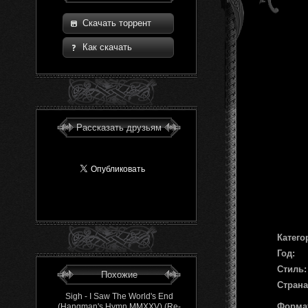
Скачать торрент
Как скачать
Рассказать друзьям
Катего
Год:
Стиль:
Похожие
Страна
Sigh - I Saw The World's End
Форма
(Hangman's Hymn MMXXV) (Re-