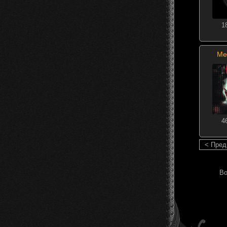
1
Me
4
< Пре
Во