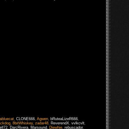
abluecat
,
CLONE666
,
Agwen
,
bRuteaLizeR666
,
ackdog
,
8bitWhiskey
,
zadar48
,
ReverendX
,
vvlkcvlt
,
ell72
,
DarcRivera
,
Marsound
,
Diewhie
,
rebuscador
,