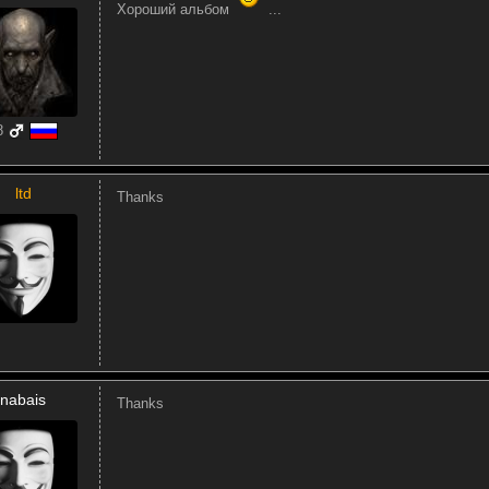
Хороший альбом
...
8
ltd
Thanks
nabais
Thanks