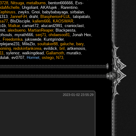
s3728
,
Nitsuga
,
metalburns
,
benton666666
,
Evs-
idaMichelle
,
Ungoliant
,
AKAfujek
,
Rarentino
,
Zephiruss
,
zwyks
,
Gnoi
,
babybabayaga
,
sirbalan
,
1313
,
JanneFiH
,
draht
,
BlaspherionFLUL
,
talopatalo
,
sa77
,
BlsDisciple
,
kallem666
,
KAOSWAR
,
do1b
,
Malkar
,
camart72
,
alucard2991
,
cranioclast
,
mit
,
alexbueno
,
MartianReaper
,
Blackpesta
,
ofsouls
,
myrath666
,
serj71
,
ohdaesoo81
,
Jonah Hex
,
x
,
Freedomka
,
jukswede
,
Kuntgrinder
,
rplejane231
,
MileZlo
,
soultaker88
,
galuche
,
bary
,
niing
,
redskinfankorea
,
evildick
,
bril
,
artkenosis
,
11
,
sylenoz
,
walkingdead
,
Gallamoth
,
muratko
,
dulak
,
ev0707
,
Horrnet
,
ostego
,
N73
,
2023-01-02 23:55:29