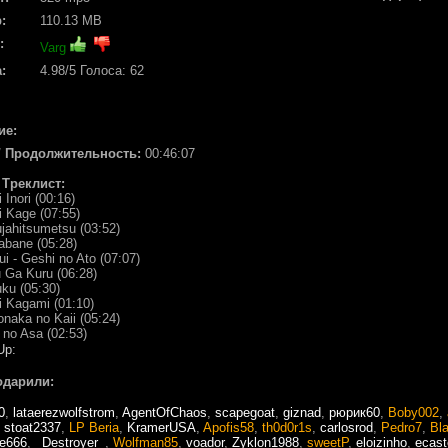
:
110.13 MB
:
Varg
:
4.98
/5 Голоса:
62
ие:
 / Продолжительность:
00:46:07
/ Треклист:
 Inori (00:16)
i Kage (07:55)
jahitsumetsu (03:52)
abane (05:28)
ui - Geshi no Ato (07:07)
 Ga Kuru (06:28)
ku (05:30)
i Kagami (01:10)
naka no Kaii (05:24)
i no Asa (02:53)
Up:
одарили:
0
,
lataerezwolfstrom
,
AgentOfChaos
,
scapegoat
,
giznad
,
рюрик60
,
Boby002
,
,
stoat2337
,
LP Beria
,
KramerUSA
,
Apofis58
,
th0d0r1s
,
carlosrod
,
Pedro7
,
Bl
le666
,
_Destroyer_
,
Wolfman85
,
voador
,
Zyklon1988
,
sweetP
,
eloizinho
,
ecast