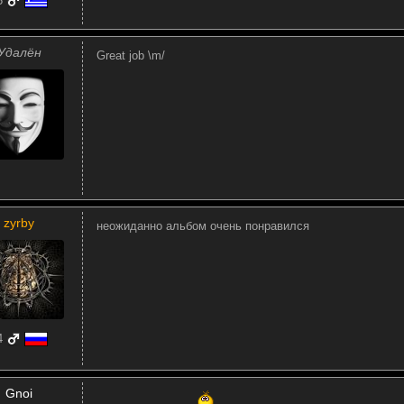
5
Удалён
Great job \m/
zyrby
неожиданно альбом очень понравился
4
Gnoi