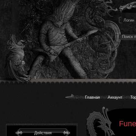
Главная
Аккаунт
То
Fune
Действия