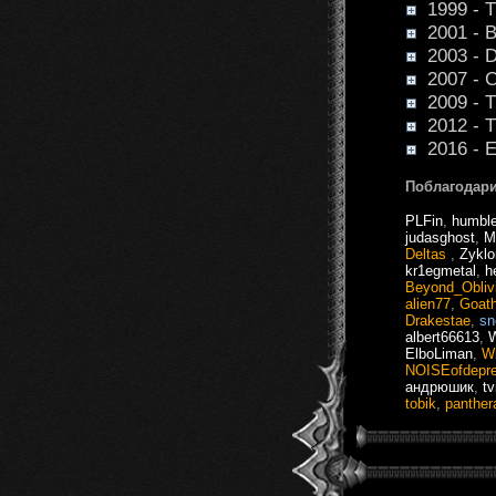
1999 - T
2001 - B
2003 - D
2007 - Co
2009 - T
2012 - Th
2016 - E
Поблагодари
PLFin
,
humbl
judasghost
,
M
Deltas
,
Zykl
kr1egmetal
,
h
Beyond_Obliv
alien77
,
Goath
Drakestae
,
sn
albert66613
,
W
ElboLiman
,
Wi
NOISEofdepre
андрюшик
,
tv
tobik
,
panther