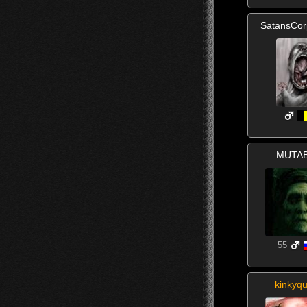
SatansCo
MUTA
55
kinkyq