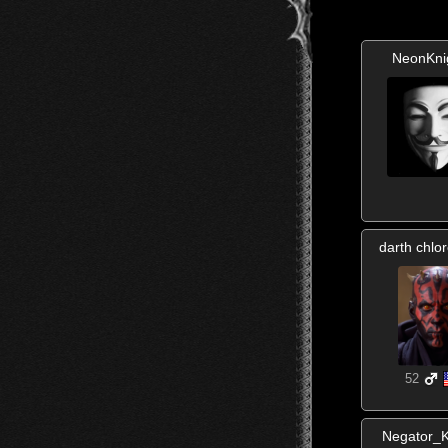
NeonKni
darth chlo
52
Negator_K