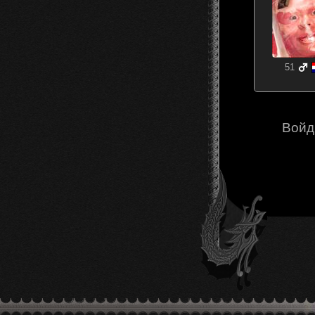
51
Войд