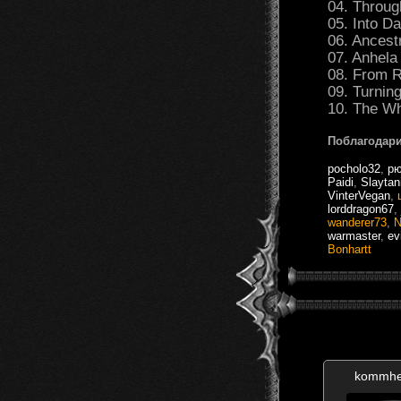
04. Throug
05. Into D
06. Ancest
07. Anhela
08. From R
09. Turnin
10. The Wh
Поблагодари
pocholo32
,
рю
Paidi
,
Slaytan
VinterVegan
,
lorddragon67
,
wanderer73
,
N
warmaster
,
ev
Bonhartt
kommhe