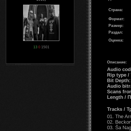
Страна:
Формат:
Размер:
Раздал:
Оценка:
13
0
1501
Описание:
Audio cod
Rip type /
Bit Depth:
Audio bitr
Scans fro
Length /
Tracks / 
01. The Arr
02. Beckon
03. Ša Na