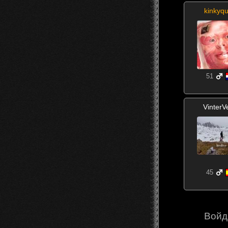
kinkyq
51
VinterV
45
Войд