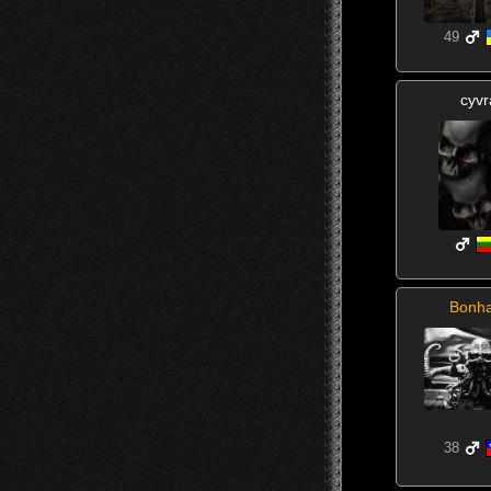
49
cyvr
Bonha
38