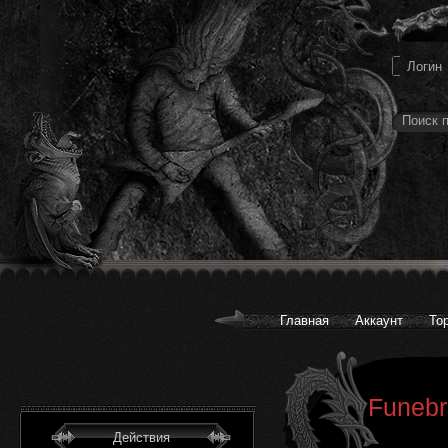
Главная
Аккаунт
То
Funebr
Действия