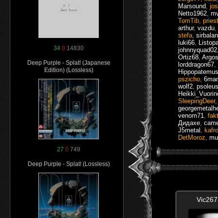
Marsound
,
jo
Netto1962
,
m
TomTib
,
pries
arthur
,
vazdu
stefa
,
sirbalan
luki66
,
Listop
34
0
14830
johnnyquad02
Ortiz68
,
Argo
Deep Purple - Splat! (Japanese
lorddragon67
,
Edition) (Lossless)
Hippopatemu
pszicho
,
6ma
wolf2
,
psoleu
Heikki_Vuorin
SleepingDeer
georgemetalh
venom71
,
fak
Дидахе
,
came
J5metal
,
kafr
DetMoroz
,
mu
27
0
749
Deep Purple - Splat! (Lossless)
Vic26