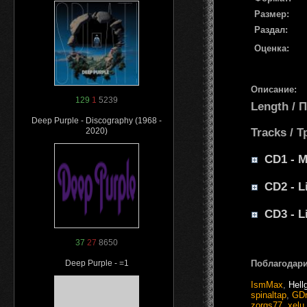
Размер:
Раздал:
Оценка:
Описание:
129
1
5239
Length /
Deep Purple - Discography (1968 -
Tracks / 
2020)
CD1 - M
CD2 - L
CD3 - L
37
27
8650
Поблагодари
Deep Purple - =1
IsmMax
,
Hell
spinaltap
,
GD
zorgs77
,
xelu