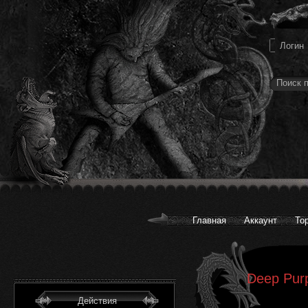
Главная
Аккаунт
То
Deep Purp
Действия