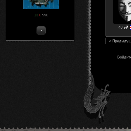
13
0
590
48
< Предыду
Войдите