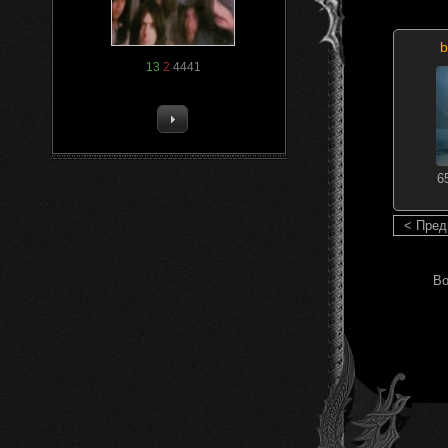
b
13
2
4441
6
< Пре
Во