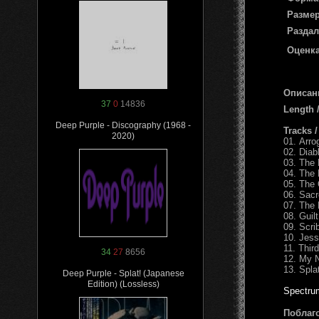
Размер
Раздал
Оценка
Описан
37
0
14836
Length 
Deep Purple - Discography (1968 -
Tracks 
2020)
01. Arro
02. Diab
03. The 
04. The 
05. The 
06. Sacr
07. The 
08. Guilt
09. Scrib
10. Jess
11. Third
34
27
8656
12. My 
13. Splat
Deep Purple - Splat! (Japanese
Edition) (Lossless)
Spectru
Поблаг