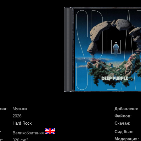
рия:
Музыка
Добавлено:
2026
Файлов:
Hard Rock
Скачан:
:
Сид был:
Великобритания
Модерация:
т:
320 mp3