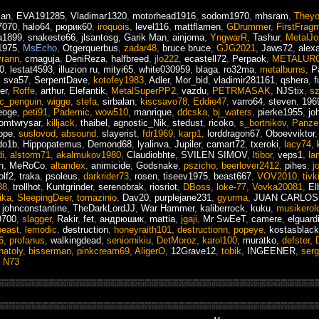
man
,
EVA191285
,
Vladimar1320
,
motorhead1916
,
sodom1970
,
mhsram
,
They
7070
,
halo64
,
рюрик60
,
iroquois
,
level116
,
mattflamen
,
GDrummer
,
FirstFrag
a1899
,
snakeste66
,
jlsantosg
,
Garik Man
,
ainjoma
,
YngwarR
,
Tashur
,
MetalJ
1975
,
MsEcho
,
Otgerquerbus
,
zadar48
,
bruce bruce
,
GJG2021
,
Jaws72
,
alex
yrann
,
crnaguja
,
DeniReza
,
halfbreed
,
jlo222
,
ecastell72
,
Perpaok
,
METALUR
0
,
lestat4593
,
illuzion ru
,
mityi65
,
white030959
,
blaga
,
ro32ma
,
metalburns
,
P
,
sva57
,
SerpentDave
,
kotofey1983
,
Adler
,
Mor_bid
,
vladimir281161
,
qshera
,
f
er
,
Roffe
,
arthur
,
Elefantik
,
MetalSuperPP2
,
vazdu
,
PETRMASAK
,
NJStix
,
s
ic_penguin
,
wigge
,
stefa
,
sirbalan
,
kiscsavo78
,
Eddie47
,
varro64
,
steven
,
196
eoge
,
peti91
,
Pademic
,
wow510
,
manrique
,
ddcska
,
bj_waters
,
pierke1955
,
jo
omtwrysar
,
killjack
,
thaibel
,
agnostic_Nik
,
stedust
,
ricoko
,
s_bortnikov
,
Panze
ope
,
suslovod
,
absound
,
slayerist
,
fdr1969
,
karp1
,
lorddragon67
,
Oboevviktor
do1b
,
Hippopatemus
,
Demond68
,
lyalinva
,
Jupiler
,
camart72
,
txeroki
,
lacy74
,
i
,
alstorm71
,
akalmukov1980
,
Claudiobhte
,
SVILEN SIMOV
,
ltibor
,
veps1
,
la
n
,
MeRoCo
,
altandex
,
animicide
,
Godsnake
,
pszicho
,
beerlover2412
,
pihes
,
j
olf2
,
traka
,
psoleus
,
darkrider73
,
rosen
,
tiseev1975
,
beast667
,
VOV2010
,
tivk
88
,
trollhot
,
Kuntgrinder
,
serenobrak
,
riosriot
,
DBoss
,
loke-77
,
Vovka20081
,
El
ika
,
SleepingDeer
,
tomazinio
,
Dav20
,
purplejane231
,
gyurma
,
JUAN CARLOS
,
johnconstantine
,
TheDarkLordJJ
,
War Hammer
,
kaliberrock
,
kuku
,
musikerol
9700
,
slagger
,
Rakir
,
fet
,
андрюшик
,
mattia
,
jgaji
,
Mr SwEeT
,
camere
,
elguard
beast
,
lemodic
,
destruction
,
honeyraith101
,
destructionn
,
popeye
,
kostasblac
6
,
profanus
,
walkingdead
,
seniornikiu
,
DetMoroz
,
karol100
,
muratko
,
defster
,
natoly
,
bisserman
,
pinkcream69
,
AligerO
,
12Grave12
,
tobik
,
INGEENER
,
ser
,
N73