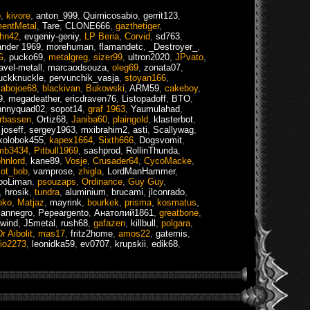
o
,
kivore
,
anton_999
,
Quimicosabio
,
gerrit123
,
mentMetal
,
Tare
,
CLONE666
,
gazthetiger
,
ohn42
,
evgeniy-geniy
,
LP Beria
,
Corvid
,
sd763
,
ander 1969
,
morehuman
,
flamandetc
,
_Destroyer_
,
G
,
pucko69
,
metalgreg
,
sizer99
,
ultron2020
,
JPvato
,
avel-metall
,
marcaodsouza
,
oleg69
,
zonata07
,
uckknuckle
,
pervunchik_vasja
,
stoyan166
,
zabojoe68
,
blackivan
,
Bukowski
,
ARM59
,
cakeboy
,
9
,
megadeather
,
ericdraven76
,
Listopadoff
,
BTO
,
hnnyquad02
,
sopot14
,
graf 1963
,
Yaumulahad
,
rbassen
,
Ortiz68
,
Janiba60
,
plaingold
,
klasterbot
,
,
joseff
,
sergey1963
,
mxibrahim2
,
asti
,
Scallywag
,
kolobok455
,
kapex1664
,
Sixth666
,
Dogsvomit
,
mb3434
,
Pitbull1969
,
sashprod
,
RollinThunda
,
ohnlord
,
kane89
,
Vosje
,
Crusader64
,
CycoMacke
,
iot_bob
,
vamprose
,
zhigla
,
LordManHammer
,
boLiman
,
psouzaps
,
Ordinance
,
Guy Guy
,
,
hrosik
,
tundra
,
aluminium
,
brucami
,
jlconrado
,
oko
,
Matjaz
,
mayrink
,
bourkek
,
prisma
,
kosmatus
,
iannegro
,
Pepeargento
,
Анатолий1861
,
greatbone
,
kwind
,
J5metal
,
rush68
,
gafazen
,
killbull
,
polgara
,
Dr Aibolit
,
mas17
,
fritz2home
,
amos22
,
gatemis
,
gio2273
,
leonidka59
,
ev0707
,
krupskii
,
edik68
,