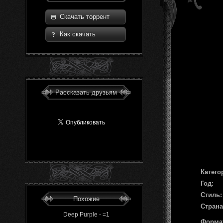
Скачать торрент
Как скачать
Рассказать друзьям
Катего
Год:
Стиль:
Похожие
Страна
Deep Purple - =1
Форма