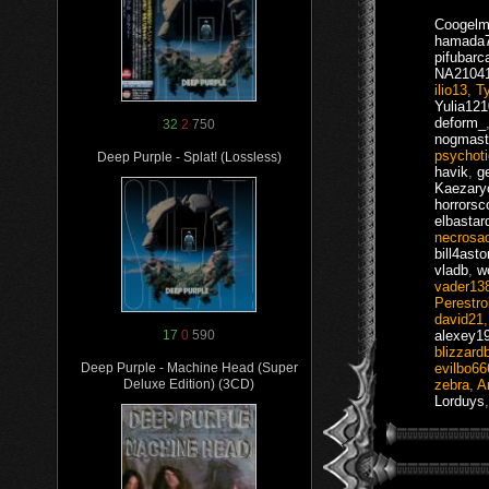
Coogel
hamada
pifubarc
NA2104
ilio13
,
T
Yulia121
deform_
32
2
750
nogmast
psychot
Deep Purple - Splat! (Lossless)
havik
,
g
Kaezary
horrorsc
elbastar
necrosad
bill4asto
vladb
,
w
vader13
Perestro
david21
alexey1
17
0
590
blizzard
evilbo66
Deep Purple - Machine Head (Super
zebra
,
A
Deluxe Edition) (3CD)
Lorduys