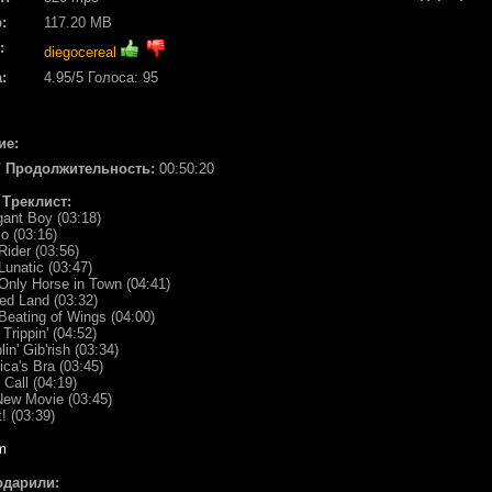
:
117.20 MB
:
diegocereal
:
4.95
/5 Голоса:
95
ие:
/ Продолжительность:
00:50:20
/ Треклист:
gant Boy (03:18)
lo (03:16)
Rider (03:56)
Lunatic (03:47)
Only Horse in Town (04:41)
ed Land (03:32)
Beating of Wings (04:00)
 Trippin' (04:52)
lin' Gib'rish (03:34)
ica's Bra (03:45)
 Call (04:19)
New Movie (03:45)
! (03:39)
m
одарили: