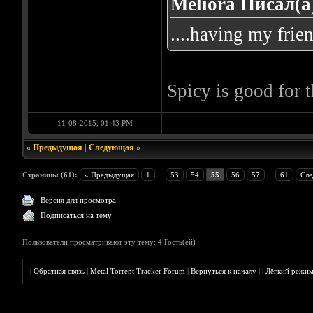
Meliora Писал(а
....having my frien
Spicy is good for 
11-08-2015, 01:43 PM
«
Предыдущая
|
Следующая
»
Страницы (61):
« Предыдущая
1
...
53
54
55
56
57
...
61
Сле
Версия для просмотра
Подписаться на тему
Пользователи просматривают эту тему: 4 Гость(ей)
|
Обратная связь
|
Metal Torrent Tracker Forum
|
Вернуться к началу
|
|
Лёгкий режи