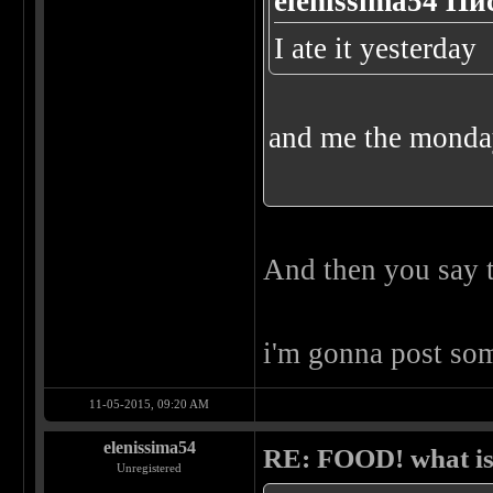
elenissima54 Пи
I ate it yesterday
and me the monda
And then you say t
i'm gonna post som
11-05-2015, 09:20 AM
elenissima54
RE: FOOD! what is 
Unregistered