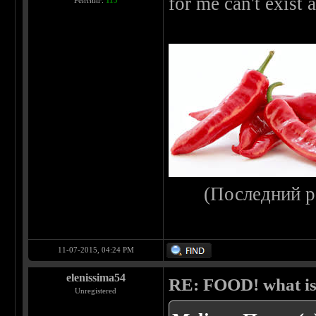
for me can't exist
Рейтинг:
115
(Последний р
11-07-2015, 04:24 PM
elenissima54
RE: FOOD! what is 
Unregistered