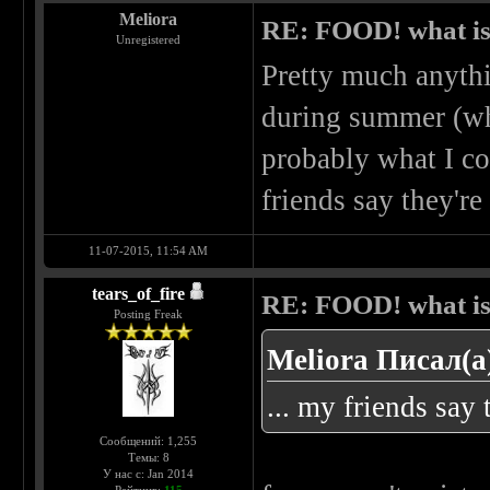
Meliora
RE: FOOD! what is 
Unregistered
Pretty much anythin
during summer (whi
probably what I c
friends say they're
11-07-2015, 11:54 AM
tears_of_fire
RE: FOOD! what is 
Posting Freak
Meliora Писал(а
... my friends say 
Сообщений: 1,255
Темы: 8
У нас с: Jan 2014