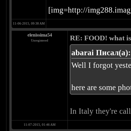
[img=http://img288.im
11-06-2015, 09:38 AM
elenissima54
RE: FOOD! what is 
Unregistered
abarai Писал(а):
Well I forgot yest
here are some pho
In Italy they're ca
11-07-2015, 01:46 AM