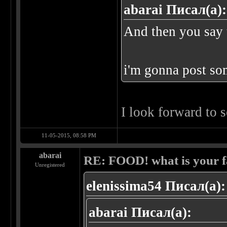
abarai Писал(а):
And then you say 
i'm gonna post so
I look forward to 
11-05-2015, 08:58 PM
abarai
RE: FOOD! what is your f
Unregistered
elenissima54 Писал(а):
abarai Писал(а):