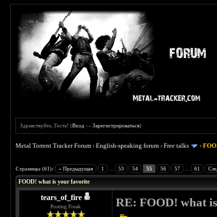
Здравствуйте, Гость! (
Вход
—
Зарегистрироваться
)
Metal Torrent Tracker Forum
›
English-speaking forum
›
Free talks
›
FOOD
 4
Страницы (61):
« Предыдущая
1
...
53
54
55
56
57
...
61
Сле
FOOD! what is your favorite
tears_of_fire
RE: FOOD! what is 
Posting Freak