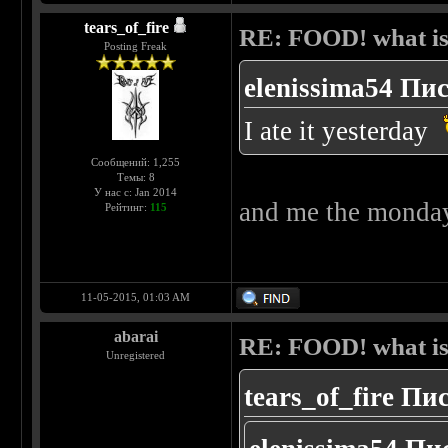
tears_of_fire
RE: FOOD! what is 
Posting Freak
elenissima54 Пис
I ate it yesterday
Сообщений: 1,255
Темы: 8
У нас с: Jan 2014
and me the monda
Рейтинг:
115
11-05-2015, 01:03 AM
abarai
RE: FOOD! what is 
Unregistered
tears_of_fire Пи