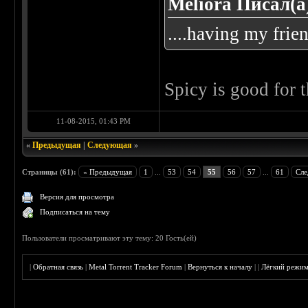
Meliora Писал(а
....having my frien
Spicy is good for 
11-08-2015, 01:43 PM
«
Предыдущая
|
Следующая
»
Страницы (61):
« Предыдущая
1
...
53
54
55
56
57
...
61
Сле
Версия для просмотра
Подписаться на тему
Пользователи просматривают эту тему: 20 Гость(ей)
|
Обратная связь
|
Metal Torrent Tracker Forum
|
Вернуться к началу
|
|
Лёгкий режи