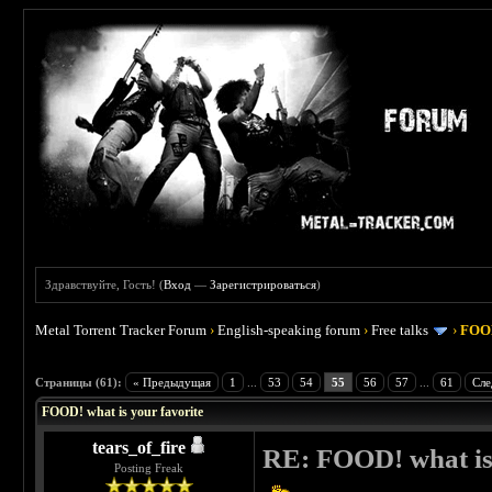
Здравствуйте, Гость! (
Вход
—
Зарегистрироваться
)
Metal Torrent Tracker Forum
›
English-speaking forum
›
Free talks
›
FOOD
 4
Страницы (61):
« Предыдущая
1
...
53
54
55
56
57
...
61
Сле
FOOD! what is your favorite
tears_of_fire
RE: FOOD! what is 
Posting Freak