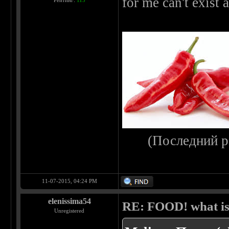
for me can't exist
Рейтинг:
115
(Последний р
11-07-2015, 04:24 PM
elenissima54
RE: FOOD! what is 
Unregistered