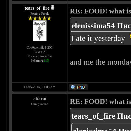
tears_of_fire
RE: FOOD! what is 
Posting Freak
elenissima54 Пис
I ate it yesterday
Сообщений: 1,255
Темы: 8
У нас с: Jan 2014
and me the monda
Рейтинг:
115
11-05-2015, 01:03 AM
abarai
RE: FOOD! what is 
Unregistered
tears_of_fire Пи