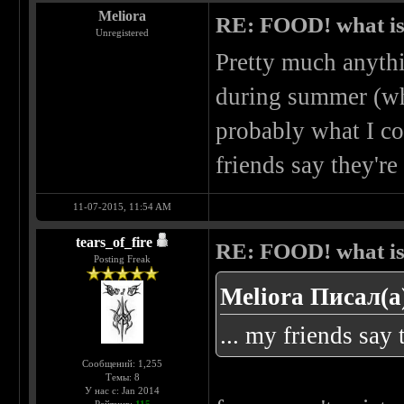
Meliora
RE: FOOD! what is 
Unregistered
Pretty much anythin
during summer (whi
probably what I c
friends say they're
11-07-2015, 11:54 AM
tears_of_fire
RE: FOOD! what is 
Posting Freak
Meliora Писал(а
... my friends say 
Сообщений: 1,255
Темы: 8
У нас с: Jan 2014