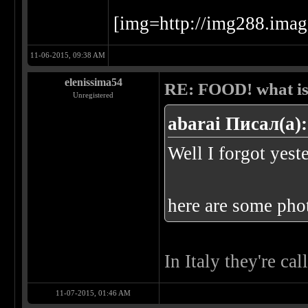
[img=http://img288.im
11-06-2015, 09:38 AM
elenissima54
RE: FOOD! what is 
Unregistered
abarai Писал(а):
Well I forgot yest
here are some pho
In Italy they're ca
11-07-2015, 01:46 AM