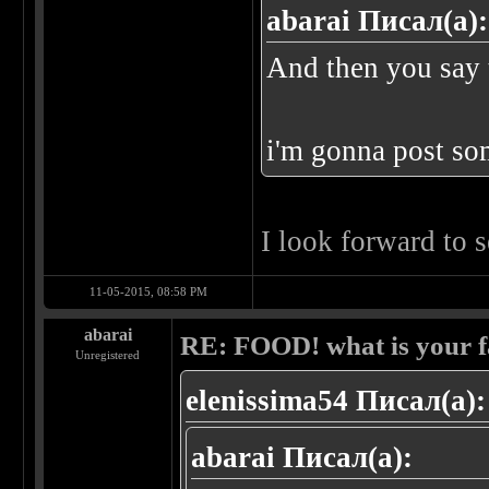
abarai Писал(а):
And then you say 
i'm gonna post so
I look forward to 
11-05-2015, 08:58 PM
abarai
RE: FOOD! what is your f
Unregistered
elenissima54 Писал(а):
abarai Писал(а):